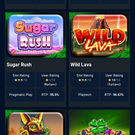
Sugar Rush
Wild Lava
Site Rating
User Rating
Site Rating
User Rating
9.9
/10
-
/10
9.9
/10
10
/10
(
0
ψήφοι)
(
1
ψήφος)
Pragmatic Play
RTP:
95.5%
Playtech
RTP:
96.47%