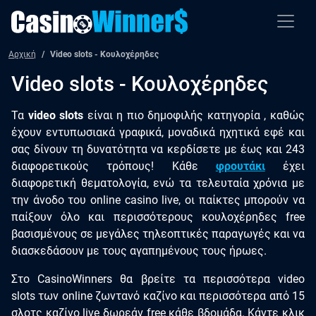
Αρχική
Video slots - Κουλοχέρηδες
Video slots - Κουλοχέρηδες
Τα
video slots
είναι η πιο δημοφιλής κατηγορία , καθώς
έχουν εντυπωσιακά γραφικά, μοναδικά ηχητικά εφέ και
σας δίνουν τη δυνατότητα να κερδίσετε με έως και 243
διαφορετικούς τρόπους! Κάθε
φρουτάκι
έχει
διαφορετική θεματολογία, ενώ τα τελευταία χρόνια με
την άνοδο του online casino live, οι παίκτες μπορούν να
παίξουν όλο και περισσότερους κουλοχέρηδες free
βασισμένους σε μεγάλες τηλεοπτικές παραγωγές και να
διασκεδάσουν με τους αγαπημένους τους ήρωες.
Στο CasinoWinners θα βρείτε τα περισσότερα video
slots των online ζωντανό καζίνο και περισσότερα από 15
σλοτς καζίνο live δωρεάν free κάθε βδομάδα. Κάντε κλικ