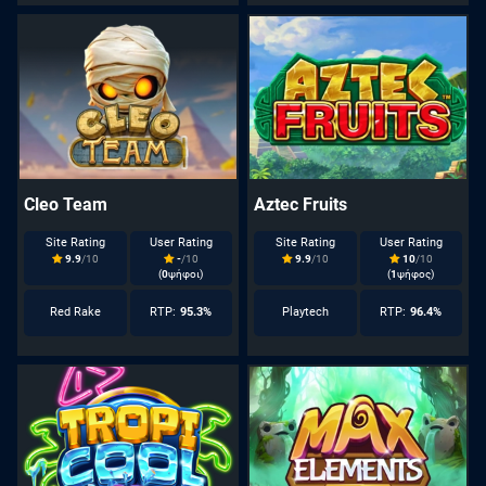
Cleo Team
Aztec Fruits
Site Rating
User Rating
Site Rating
User Rating
9.9
/10
-
/10
9.9
/10
10
/10
(
0
ψήφοι)
(
1
ψήφος)
Red Rake
RTP:
95.3%
Playtech
RTP:
96.4%