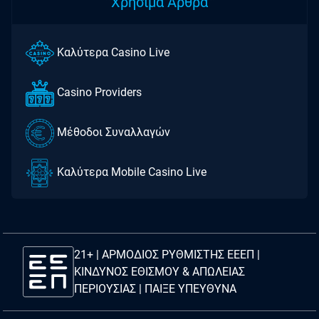
Χρήσιμα Άρθρα
Καλύτερα Casino Live
Casino Providers
Μέθοδοι Συναλλαγών
Καλύτερα Mobile Casino Live
21+ | ΑΡΜΟΔΙΟΣ ΡΥΘΜΙΣΤΗΣ ΕΕΕΠ |
ΚΙΝΔΥΝΟΣ ΕΘΙΣΜΟΥ & ΑΠΩΛΕΙΑΣ
ΠΕΡΙΟΥΣΙΑΣ |
ΠΑΙΞΕ ΥΠΕΥΘΥΝΑ