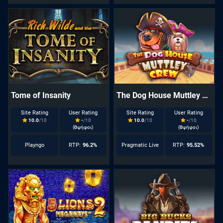
Tome of Insanity
The Dog House Muttley Crew
Site Rating
User Rating
Site Rating
User Rating
10.0
/10
-
/10
10.0
/10
-
/10
(
0
ψήφοι)
(
0
ψήφοι)
Playngo
RTP:
96.2%
Pragmatic Live
RTP:
95.52%