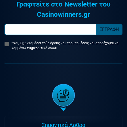
Γραφτείτε στο Newsletter του
Casinowinners.gr
ΕΓΓΡΑΦΗ
*Ναι, Έχω διαβάσει τούς όρους και προυποθέσεις και αποδέχομαι να
λαμβάνω ενημερωτικά email
Σημαντικά Άρθρα