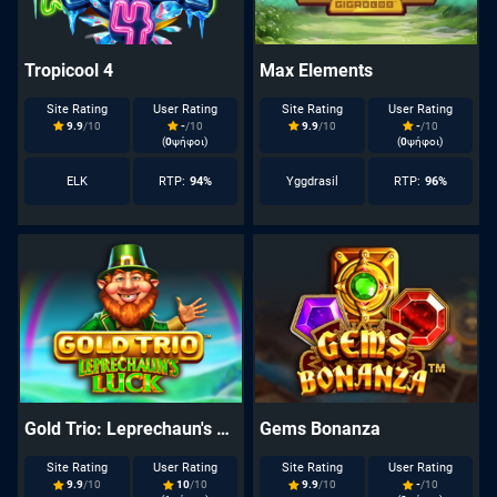
Tropicool 4
Max Elements
Site Rating
User Rating
Site Rating
User Rating
9.9
/10
-
/10
9.9
/10
-
/10
(
0
ψήφοι)
(
0
ψήφοι)
ELK
RTP:
94%
Yggdrasil
RTP:
96%
Gold Trio: Leprechaun's Luck
Gems Bonanza
Site Rating
User Rating
Site Rating
User Rating
9.9
/10
10
/10
9.9
/10
-
/10