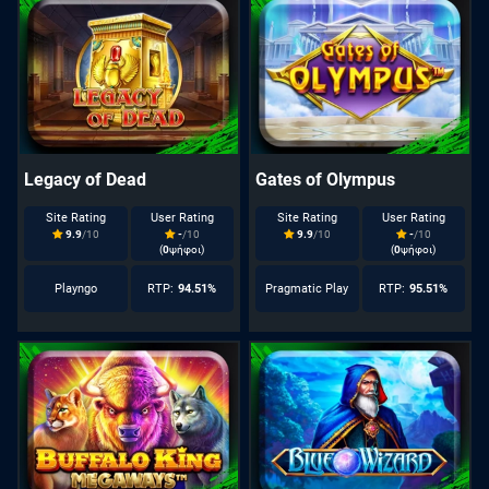
Legacy of Dead
Gates of Olympus
Site Rating
User Rating
Site Rating
User Rating
9.9
/10
-
/10
9.9
/10
-
/10
(
0
ψήφοι)
(
0
ψήφοι)
Playngo
RTP:
94.51%
Pragmatic Play
RTP:
95.51%