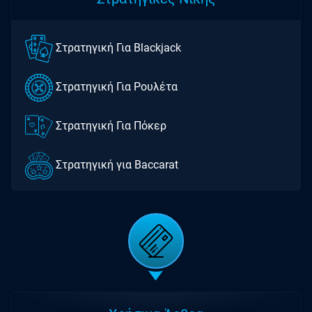
Στρατηγική Για Blackjack
Στρατηγική Για Ρουλέτα
Στρατηγική Για Πόκερ
Στρατηγική για Baccarat