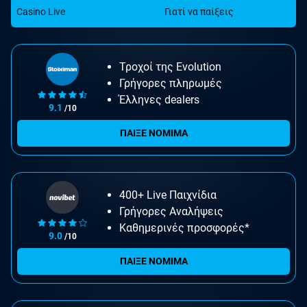
Casino Live
Γιατί να παίξεις
Τροχοί της Evolution
Γρήγορες πληρωμές
Έλληνες dealers
9.1
/10
ΠΑΙΞΕ ΝΟΜΙΜΑ
400+ Live Παιχνίδια
Γρήγορες Αναλήψεις
Καθημερινές προσφορές*
9.0
/10
ΠΑΙΞΕ ΝΟΜΙΜΑ