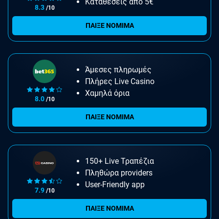
Καταθέσεις από 5€
8.3
/10
ΠΑΙΞΕ ΝΟΜΙΜΑ
Άμεσες πληρωμές
Πλήρες Live Casino
Χαμηλά όρια
8.0
/10
ΠΑΙΞΕ ΝΟΜΙΜΑ
150+ Live Τραπέζια
Πληθώρα providers
User-Friendly app
7.9
/10
ΠΑΙΞΕ ΝΟΜΙΜΑ