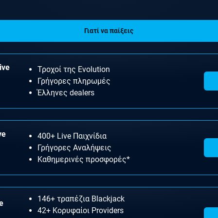
Γιατί να παίξεις
ive
Τροχοί της Evolution
Γρήγορες πληρωμές
Έλληνες dealers
ve
400+ Live Παιχνίδια
Γρήγορες Αναλήψεις
Καθημερινές προσφορές*
146+ τραπέζια Blackjack
e
42+ Κορυφαίοι Providers