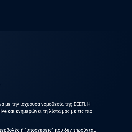
e
να με την ισχύουσα νομοθεσία της ΕΕΕΠ. Η
e και ενημερώνει τη λίστα μας με τις πιο
περβολές ή “υποσχέσεις” που δεν τηρούνται.