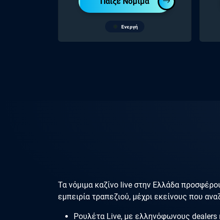
Παίξε Νόμιμα
Ενεργή
Τα νόμιμα καζίνο live στην Ελλάδα προσφέρο
εμπειρία τραπεζιού, μέχρι εκείνους που αναζ
Ρουλέτα Live, με ελληνόφωνους dealers 