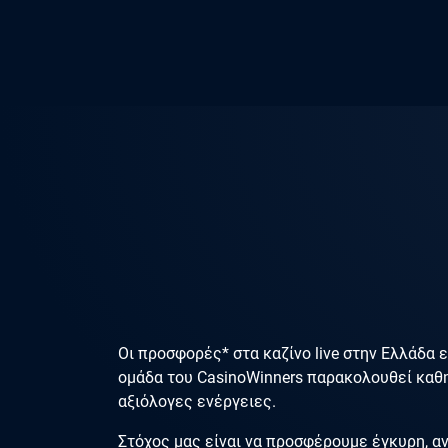
Οι προσφορές* στα καζίνο live στην Ελλάδα 
ομάδα του CasinoWinners παρακολουθεί καθημ
αξιόλογες ενέργειες.
Στόχος μας είναι να προσφέρουμε έγκυρη, α