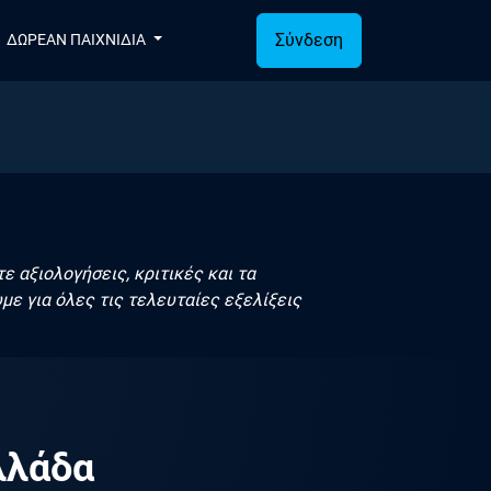
Σύνδεση
ΔΩΡΕΑΝ ΠΑΙΧΝΙΔΙΑ
ε αξιολογήσεις, κριτικές και τα
ε για όλες τις τελευταίες εξελίξεις
Ελλάδα