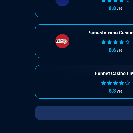
8.8
/10
Pamestoixima Casino
8.6
/10
Fonbet Casino Li
8.3
/10