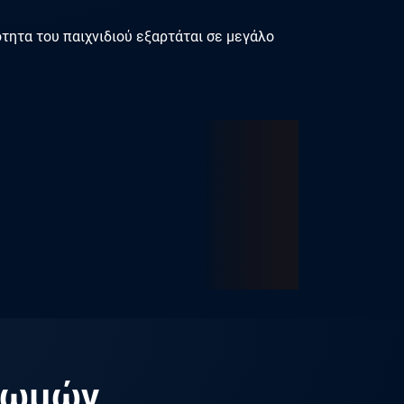
ότητα του παιχνιδιού εξαρτάται σε μεγάλο
ρωμών