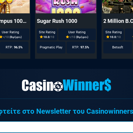
Gates of Olympus 1000 Demo
Sugar Rush 1000
2 Million B.C
User Rating
Site Rating
User Rating
Site Rating
-
/10
(
0
ψήφοι)
10.0
/10
-
/10
(
0
ψήφοι)
10.0
/10
RTP:
96.5%
Pragmatic Play
RTP:
97.5%
Betsoft
τείτε στο Newsletter του Casinowinners