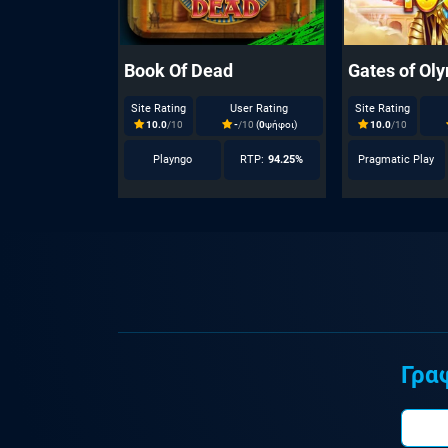
Book Of Dead
Site Rating
User Rating
Site Rating
10.0
/10
-
/10
(
0
ψήφοι)
10.0
/10
Playngo
RTP:
94.25%
Pragmatic Play
Γραφ