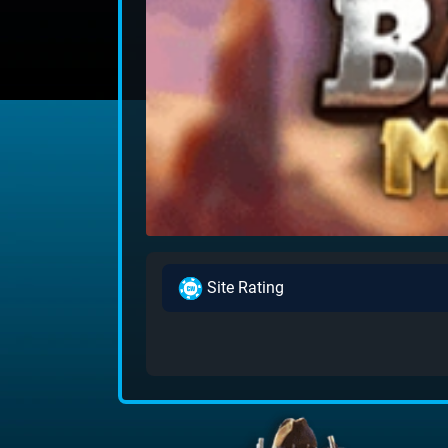
Site Rating