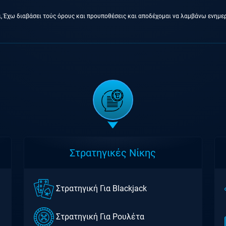
ι, Έχω διαβάσει τούς όρους και προυποθέσεις και αποδέχομαι να λαμβάνω ενημε
Στρατηγικές Νίκης
Στρατηγική Για Blackjack
Στρατηγική Για Ρουλέτα