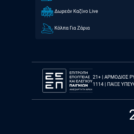
Δωρεάν Καζίνο Live
Kόλπα Για Ζάρια
21+ | ΑΡΜΟΔΙΟΣ Ρ
1114 |
ΠΑΙΞΕ ΥΠΕ