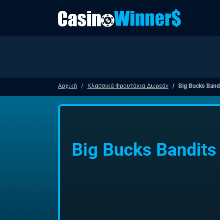
Αρχική
Κλασσικά Φρουτάκια Δωρεάν
Big Bucks Ban
Big Bucks Bandit