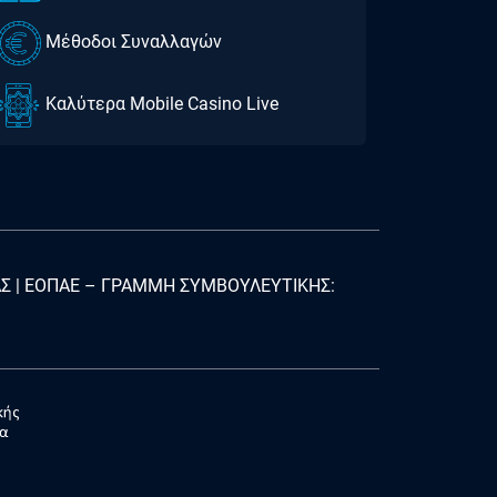
Μέθοδοι Συναλλαγών
Καλύτερα Mobile Casino Live
Σ |
ΕΟΠΑΕ – ΓΡΑΜΜΗ ΣΥΜΒΟΥΛΕΥΤΙΚΗΣ: