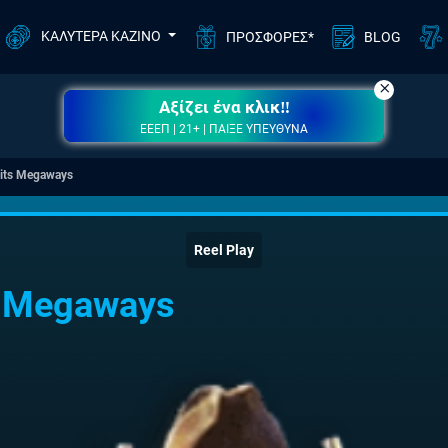
ΚΑΛΥΤΕΡΑ ΚΑΖΙΝO
ΠΡΟΣΦΟΡΕΣ*
BLOG
Αξίζει ένα κλικ‼️
ΕΕΕΠ | 21+ | ΠΑΙΞΕ ΥΠΕΥΘΥΝΑ
dits Megaways
Reel Play
s Megaways