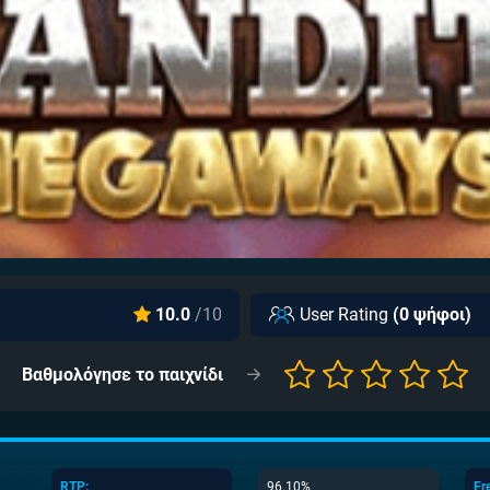
10.0
/10
User Rating
(0 ψήφοι)
Βαθμολόγησε το παιχνίδι
RTP:
96.10%
Fr