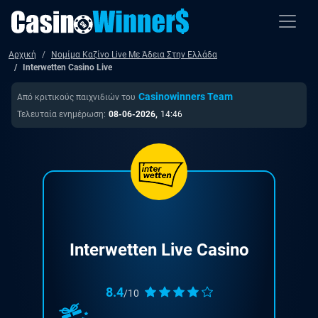
Αρχική
Νομίμα Καζίνο Live Με Άδεια Στην Ελλάδα
Interwetten Casino Live
Casinowinners Team
Από κριτικούς παιχνιδιών του
Τελευταία ενημέρωση:
08-06-2026,
14:46
Interwetten Live Casino
8.4
/10