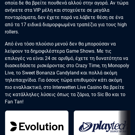
οποία δε θα βρείτε πουθενά αλλού στην αγορά. Αν τώρα
ανήκετε στα VIP μέλη και στοχεύετε σε μεγάλα
πονταρίσματα, δεν έχετε παρά να λάβετε θέση σε ένα
από τα 17 ειδικά διαμορφωμένα τραπέζια για τους high
rollers.
Από ένα τόσο πλούσιο μενού δεν θα μπορούσαν να
λείψουν τα δημοφιλέστερα Game Shows. Με τις
επιλογές να είναι 24 σε αριθμό, έχετε τη δυνατότητα να
διασκεδάσετε ρισκάροντας στο Crazy Time, τη Monopoly
Live, το Sweet Bonanza Candyland και πολλά ακόμη
τηλεπαιχνίδια. Για όσους τώρα επιθυμούν κάτι ακόμη
πιο εναλλακτικό, στο Interwetten Live Casino θα βρείτε
τις κατάλληλες λύσεις όπως τα ζάρια, το Sic Bo και το
Fan Tan!