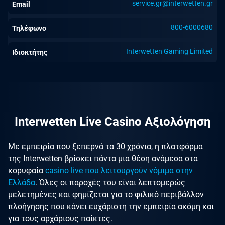
service.gr@interwetten.gr
Email
800-6000680
Τηλέφωνο
Interwetten Gaming Limited
Ιδιοκτήτης
Interwetten Live Casino Αξιολόγηση
Με εμπειρία που ξεπερνά τα 30 χρόνια, η πλατφόρμα
της Interwetten βρίσκει πάντα μια θέση ανάμεσα στα
κορυφαία
casino live που λειτουργούν νόμιμα στην
Ελλάδα
. Όλες οι παροχές του είναι λεπτομερώς
μελετημένες και φημίζεται για το φιλικό περιβάλλον
πλοήγησης που κάνει ευχάριστη την εμπειρία ακόμη και
για τους αρχάριους παίκτες.