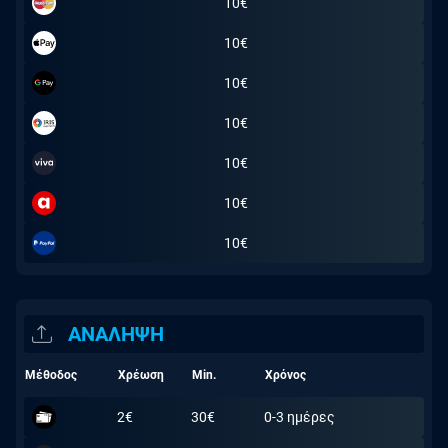
10€
10€
10€
10€
10€
10€
10€
ΑΝΑΛΗΨΗ
Μέθοδος
Χρέωση
Min.
Χρόνος
2€
30€
0-3 ημέρες