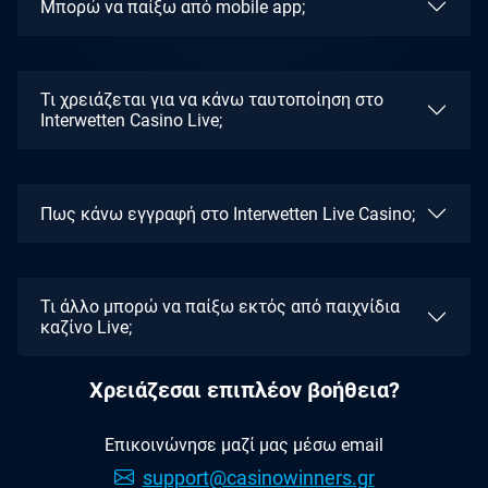
Μπορώ να παίξω από mobile app;
Τι χρειάζεται για να κάνω ταυτοποίηση στο
Interwetten Casino Live;
Πως κάνω εγγραφή στο Interwetten Live Casino;
Τι άλλο μπορώ να παίξω εκτός από παιχνίδια
καζίνο Live;
Χρειάζεσαι επιπλέον βοήθεια?
Επικοινώνησε μαζί μας μέσω email
support@casinowinners.gr