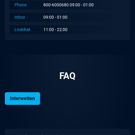
Phone
800-6000680
09:00 - 01:00
Inbox
09:00 - 01:00
Livechat
11:00 - 22:00
FAQ
Interwetten