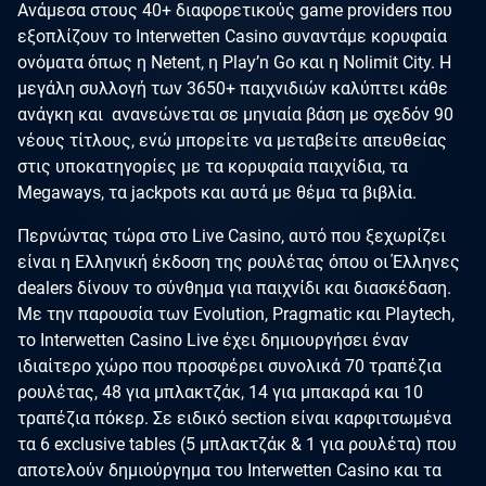
Ανάμεσα στους 40+ διαφορετικούς game providers που
εξοπλίζουν το Interwetten Casino συναντάμε κορυφαία
ονόματα όπως η Netent, η Play’n Go και η Nolimit City. Η
μεγάλη συλλογή των 3650+ παιχνιδιών καλύπτει κάθε
ανάγκη και ανανεώνεται σε μηνιαία βάση με σχεδόν 90
νέους τίτλους, ενώ μπορείτε να μεταβείτε απευθείας
στις υποκατηγορίες με τα κορυφαία παιχνίδια, τα
Megaways, τα jackpots και αυτά με θέμα τα βιβλία.
Περνώντας τώρα στο Live Casino, αυτό που ξεχωρίζει
είναι η Ελληνική έκδοση της ρουλέτας όπου οι Έλληνες
dealers δίνουν το σύνθημα για παιχνίδι και διασκέδαση.
Με την παρουσία των Evolution, Pragmatic και Playtech,
το Interwetten Casino Live έχει δημιουργήσει έναν
ιδιαίτερο χώρο που προσφέρει συνολικά 70 τραπέζια
ρουλέτας, 48 για μπλακτζάκ, 14 για μπακαρά και 10
τραπέζια πόκερ. Σε ειδικό section είναι καρφιτσωμένα
τα 6 exclusive tables (5 μπλακτζάκ & 1 για ρουλέτα) που
αποτελούν δημιούργημα του Interwetten Casino και τα