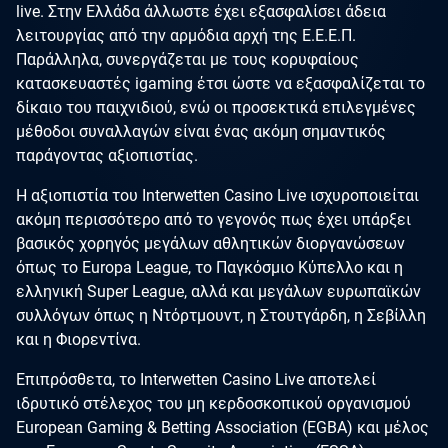
live. Στην Ελλάδα άλλωστε έχει εξασφαλίσει άδεια
λειτουργίας από την αρμόδια αρχή της Ε.Ε.Ε.Π.
Παράλληλα, συνεργάζεται με τους κορυφαίους
κατασκευαστές igaming έτσι ώστε να εξασφαλίζεται το
δίκαιο του παιχνιδιού, ενώ οι προσεκτικά επιλεγμένες
μέθοδοι συναλλαγών είναι ένας ακόμη σημαντικός
παράγοντας αξιοπιστίας.
Η αξιοπιστία του Interwetten Casino Live ισχυροποιείται
ακόμη περισσότερο από το γεγονός πως έχει υπάρξει
βασικός χορηγός μεγάλων αθλητικών διοργανώσεων
όπως το Europa League, το Παγκόσμιο Κύπελλο και η
ελληνική Super League, αλλά και μεγάλων ευρωπαϊκών
συλλόγων όπως η Ντόρτμουντ, η Στουτγάρδη, η Σεβίλλη
και η Φιορεντίνα.
Επιπρόσθετα, το Interwetten Casino Live αποτελεί
ιδρυτικό στέλεχος του μη κερδοσκοπικού οργανισμού
European Gaming & Betting Association (EGBA) και μέλος