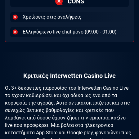
CONS
Χρεώσεις στις αναλήψεις
Eλληνόφωνο live chat μόνο (09:00 - 01:00)
Κριτικές Interwetten Casino Live
Οι 3+ δεκαετίες παρουσίας του Interwetten Casino Live
το έχουν καθιερώσει και όχι άδικα ως ένα από τα
κορυφαία της αγοράς. Αυτό αντικατοπτρίζεται και στις
συνεχώς θετικές βαθμολογίες και κριτικές που
λαμβάνει από όσους έχουν ζήσει την εμπειρία καζίνο
live που προσφέρει. Μια βόλτα στα ηλεκτρονικά
καταστήματα App Store και Google play, φανερώνει πως