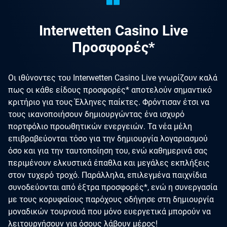
Interwetten Casino Live
Προσφορές*
Οι ιθύνοντες του Interwetten Casino Live γνωρίζουν καλά
πως οι κάθε είδους προσφορές* αποτελούν σημαντικό
κριτήριο για τους Έλληνες παίκτες. Φρόντισαν έτσι να
τους ικανοποιήσουν δημιουργώντας ένα ισχυρό
πορτφόλιο προωθητικών ενεργειών. Τα νέα μέλη
επιβραβεύονται τόσο για την δημιουργία λογαριασμού
όσο και για την ταυτοποίηση του, ενώ καθημερινά σας
περιμένουν ελκυστικά έπαθλα και μεγάλες εκπλήξεις
στον τυχερό τροχό. Παράλληλα, επιλεγμένα παιχνίδια
συνοδεύονται από έξτρα προσφορές*, ενώ η συνεργασία
με τους κορυφαίους παρόχους οδήγησε στη δημιουργία
μοναδικών τουρνουά που μόνο ευεργετικά μπορούν να
λειτουργήσουν για όσους λάβουν μέρος!