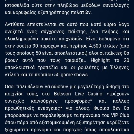
ιστοσελίδα ούτε στην πληθώρα μεθόδων συναλλαγής
και κορυφαίας εξυπηρέτησης πελατών.
Αντίθετα επεκτείνεται σε αυτό που κατά κύριο λόγο
αναζητά ένας σύγχρονος παίκτης, ένα πλήρες και
ολοκληρωμένο πακέτο παιχνιδιών. Είναι δεδομένο ότι
στην σουίτα 90 παρόχων και περίπου 4.500 τίτλων (από
τους οποίους 50 είναι αποκλειστικοί) όλοι οι παίκτες θα
βρουν αυτό που τους ταιριάζει. Highlight τα 20
αποκλειστικά τραπέζια και οι ρουλέτες με Έλληνες
ντίλερ και τα περίπου 50 game shows.
Όσοι πάλι θέλουν να δώσουν μια μεγαλύτερη ώθηση στο
παιχνίδι τους, στο Betsson Live Casino «τρέχουν»
συνεχώς καινούργιες προσφορές* και πολλές
προωθητικές ενέργειες* για όλους. Φυσικά δεν θα
μπορούσαμε να παραλείψουμε τα προνόμια του VIP Club
όπου πέρα από εξατομικευμένη εξυπηρέτηση κερδίζετε
ξεχωριστά προνόμια και παροχές όπως αποκλειστικά