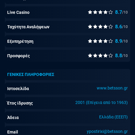
8.7
Live Casino
/10
8.6
Ταχύτητα Αναλήψεων
/10
8.9
Εξυπηρέτηση
/10
8.8
Προσφορές
/10
ΓΕΝΙΚΕΣ ΠΛΗΡΟΦΟΡΙΕΣ
www.betsson.gr
Ιστοσελίδα
2001 (Επίγεια από το 1963)
Έτος ίδρυσης
Ελλάδα (ΕΕΕΠ)
Άδεια
ypostirixi@betsson.gr
Email