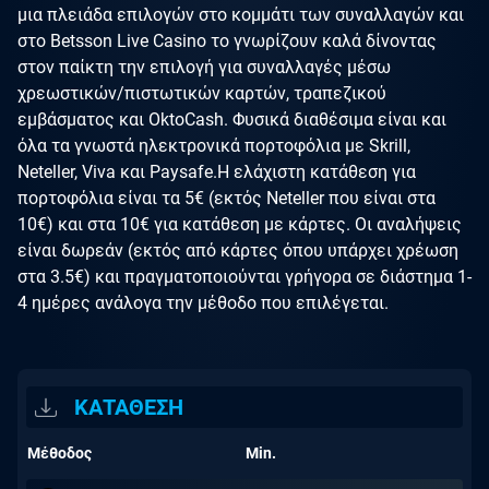
μια πλειάδα επιλογών στο κομμάτι των συναλλαγών και
στο Betsson Live Casino το γνωρίζουν καλά δίνοντας
στον παίκτη την επιλογή για συναλλαγές μέσω
χρεωστικών/πιστωτικών καρτών, τραπεζικού
εμβάσματος και OktoCash. Φυσικά διαθέσιμα είναι και
όλα τα γνωστά ηλεκτρονικά πορτοφόλια με Skrill,
Neteller, Viva και Paysafe.Η ελάχιστη κατάθεση για
πορτοφόλια είναι τα 5€ (εκτός Neteller που είναι στα
10€) και στα 10€ για κατάθεση με κάρτες. Οι αναλήψεις
είναι δωρεάν (εκτός από κάρτες όπου υπάρχει χρέωση
στα 3.5€) και πραγματοποιούνται γρήγορα σε διάστημα 1-
4 ημέρες ανάλογα την μέθοδο που επιλέγεται.
ΚΑΤΑΘΕΣΗ
Μέθοδος
Min.