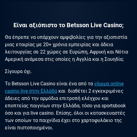
Είναι αξιόπιστο το Betsson Live Casino;
Θα έπρεπε να υπάρχουν αμφιβολίες για την αξιοπιστία
μιας εταιρίας με 20+ χρόνια εμπειρίας και άδεια
λειτουργίας σε 22 χώρες σε Ευρώπη, Αφρική και Νότια
Αμερική ανάμεσα στις οποίες η Αγγλία και η Σουηδία;
Σίγουρα όχι.
To Betsson Live Casino είναι ένα από τα
νόμιμα online
casino live στην Ελλάδα
και διαθέτει 2 εγκεκριμένες
άδειες από την αρμόδια επιτροπή ελέγχου και
εποπτείας παιγνίων στην Ελλάδα, τόσο για sportsbook
όσο και για live casino. Επίσης, όλοι οι κατασκευαστές
των οποίων τα παιχνίδια έχει στο χαρτοφυλάκιο της
είναι πιστοποιημένοι.