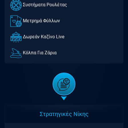
Συστήματα Ρουλέτας
Μετρημά Φύλλων
Δωρεάν Καζίνο Live
Kόλπα Για Ζάρια
Στρατηγικές Νίκης