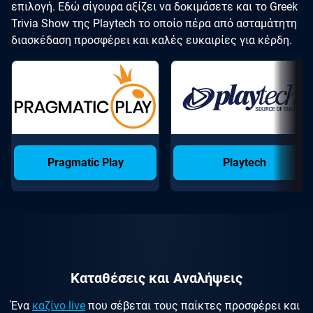
επιλογή. Εδώ σίγουρα αξίζει να δοκιμάσετε και το Greek
Trivia Show της Playtech το οποίο πέρα από ασταμάτητη
διασκέδαση προσφέρει και καλές ευκαιρίες για κέρδη.
Pragmatic Play
Playtech
Καταθέσεις και Αναλήψεις
Ένα
καζίνο live
που σέβεται τους παίκτες προσφέρει και