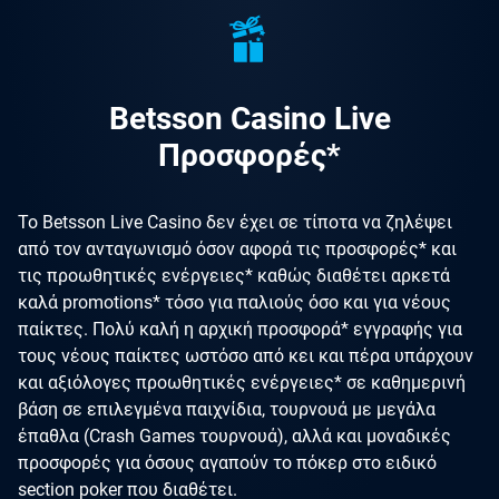
Betsson Casino Live
Προσφορές*
To Betsson Live Casino δεν έχει σε τίποτα να ζηλέψει
από τον ανταγωνισμό όσον αφορά τις προσφορές* και
τις προωθητικές ενέργειες* καθώς διαθέτει αρκετά
καλά promotions* τόσο για παλιούς όσο και για νέους
παίκτες. Πολύ καλή η αρχική προσφορά* εγγραφής για
τους νέους παίκτες ωστόσο από κει και πέρα υπάρχουν
και αξιόλογες προωθητικές ενέργειες* σε καθημερινή
βάση σε επιλεγμένα παιχνίδια, τουρνουά με μεγάλα
έπαθλα (Crash Games τουρνουά), αλλά και μοναδικές
προσφορές για όσους αγαπούν το πόκερ στο ειδικό
section poker που διαθέτει.