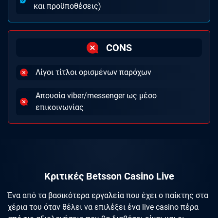
και προϋποθέσεις)
CONS
Λίγοι τίτλοι ορισμένων παρόχων
Απουσία viber/messenger ως μέσο
επικοινωνίας
Κριτικές Betsson Casino Live
Ένα από τα βασικότερα εργαλεία που έχει ο παίκτης στα
χέρια του όταν θέλει να επιλέξει ένα live casino πέρα