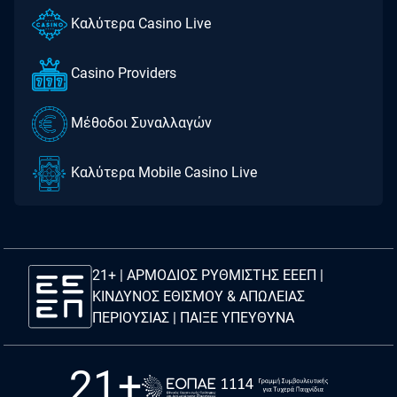
Καλύτερα Casino Live
Casino Providers
Μέθοδοι Συναλλαγών
Καλύτερα Mobile Casino Live
21+ | ΑΡΜΟΔΙΟΣ ΡΥΘΜΙΣΤΗΣ ΕΕΕΠ |
ΚΙΝΔΥΝΟΣ ΕΘΙΣΜΟΥ & ΑΠΩΛΕΙΑΣ
ΠΕΡΙΟΥΣΙΑΣ |
ΠΑΙΞΕ ΥΠΕΥΘΥΝΑ
21+