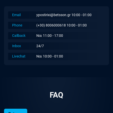
Email
ypostirixi@betsson.gr
10:00 - 01:00
Phone
(+30) 8006000618
10:00 - 01:00
Callback
Ναι
11:00 - 17:00
Inbox
24/7
Livechat
Ναι
10:00 - 01:00
FAQ