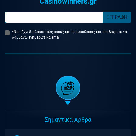
Casinowinners.gr
ΕΓΓΡΑΦΗ
*Ναι, Έχω διαβάσει τούς όρους και προυποθέσεις και αποδέχομαι να
λαμβάνω ενημερωτικά email
Σημαντικά Άρθρα