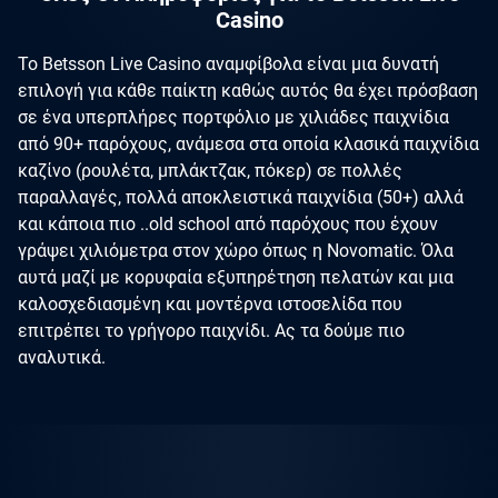
Casino
Το Betsson Live Casino αναμφίβολα είναι μια δυνατή
επιλογή για κάθε παίκτη καθώς αυτός θα έχει πρόσβαση
σε ένα υπερπλήρες πορτφόλιο με χιλιάδες παιχνίδια
από 90+ παρόχους, ανάμεσα στα οποία κλασικά παιχνίδια
καζίνο (ρουλέτα, μπλάκτζακ, πόκερ) σε πολλές
παραλλαγές, πολλά αποκλειστικά παιχνίδια (50+) αλλά
και κάποια πιο ..old school από παρόχους που έχουν
γράψει χιλιόμετρα στον χώρο όπως η Novomatic. Όλα
αυτά μαζί με κορυφαία εξυπηρέτηση πελατών και μια
καλοσχεδιασμένη και μοντέρνα ιστοσελίδα που
επιτρέπει το γρήγορο παιχνίδι. Ας τα δούμε πιο
αναλυτικά.