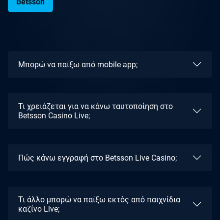
Betsson
Μπορώ να παίξω από mobile app;
Τι χρειάζεται για να κάνω ταυτοποίηση στο
Betsson Casino Live;
Πώς κάνω εγγραφή στο Betsson Live Casino;
Τι άλλο μπορώ να παίξω εκτός από παιχνίδια
καζίνο Live;