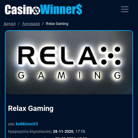
Αρχική
Λογισμικά
Relax Gaming
Relax Gaming
kokkinos93
από
Ημερομηνία δημοσίευσης
28-11-2020,
17:10