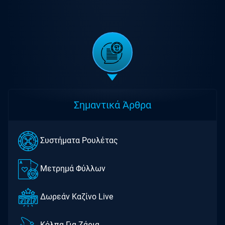
Σημαντικά Άρθρα
Συστήματα Ρουλέτας
Μετρημά Φύλλων
Δωρεάν Καζίνο Live