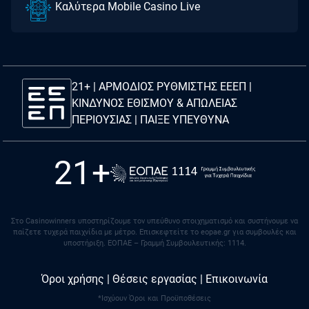
Καλύτερα Mobile Casino Live
21+ | ΑΡΜΟΔΙΟΣ ΡΥΘΜΙΣΤΗΣ ΕΕΕΠ |
ΚΙΝΔΥΝΟΣ ΕΘΙΣΜΟΥ & ΑΠΩΛΕΙΑΣ
ΠΕΡΙΟΥΣΙΑΣ |
ΠΑΙΞΕ ΥΠΕΥΘΥΝΑ
21+
Στο Casinowinners υποστηρίζουμε τον υπεύθυνο στοιχηματισμό και συστήνουμε να
παίζετε τυχερά παιχνίδια με μέτρο. Eπισκεφτείτε το eopae.gr για συμβουλές και
υποστήριξη. ΕΟΠΑΕ – Γραμμή Συμβουλευτικής: 1114.
Όροι χρήσης
|
Θέσεις εργασίας
|
Επικοινωνία
*Ισχύουν Όροι και Προϋποθέσεις