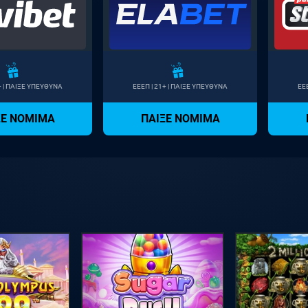
+ | ΠΑΙΞΕ ΥΠΕΥΘΥΝΑ
ΕΕΕΠ | 21+ | ΠΑΙΞΕ ΥΠΕΥΘΥΝΑ
ΕΕ
ΞΕ ΝΟΜΙΜΑ
ΠΑΙΞΕ ΝΟΜΙΜΑ