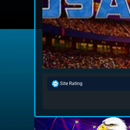
Site Rating