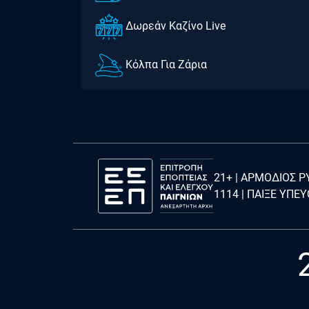
Δωρεάν Καζίνο Live
Kόλπα Για Ζάρια
21+ | ΑΡΜΟΔΙΟΣ Ρ
1114 |
ΠΑΙΞΕ ΥΠΕ