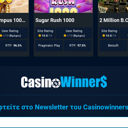
Gates of Olympus 1000 Demo
Sugar Rush 1000
2 Million B.C
User Rating
Site Rating
User Rating
Site Rating
-
/10
(
0
ψήφοι)
10.0
/10
-
/10
(
0
ψήφοι)
10.0
/10
RTP:
96.5%
Pragmatic Play
RTP:
97.5%
Betsoft
τείτε στο Newsletter του Casinowinners