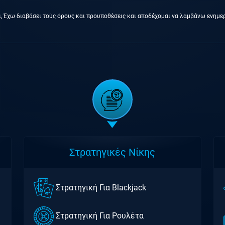
ι, Έχω διαβάσει τούς όρους και προυποθέσεις και αποδέχομαι να λαμβάνω ενημε
Στρατηγικές Νίκης
Στρατηγική Για Blackjack
Στρατηγική Για Ρουλέτα