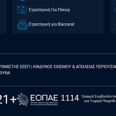
Στρατηγική Για Πόκερ
Στρατηγική για Baccarat
ΥΘΜΙΣΤΗΣ ΕΕΕΠ | ΚΙΝΔΥΝΟΣ ΕΘΙΣΜΟΥ & ΑΠΩΛΕΙΑΣ ΠΕΡΙΟΥΣΙΑ
ΥΘΥΝΑ
21+