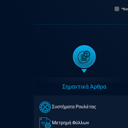
*Να
Σημαντικά Άρθρα
Συστήματα Ρουλέτας
Μετρημά Φύλλων