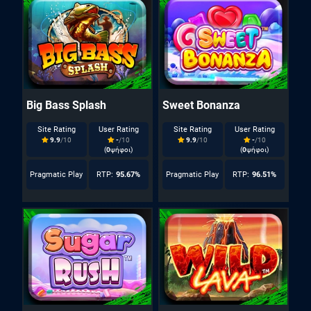
Big Bass Splash
Sweet Bonanza
Site Rating
User Rating
Site Rating
User Rating
9.9
/10
-
/10
9.9
/10
-
/10
(
0
ψήφοι)
(
0
ψήφοι)
Pragmatic Play
RTP:
95.67%
Pragmatic Play
RTP:
96.51%