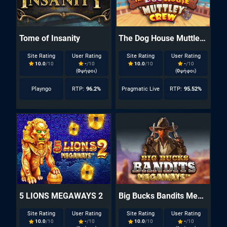
Tome of Insanity
The Dog House Muttley Crew
Site Rating
User Rating
Site Rating
User Rating
10.0
/10
-
/10
10.0
/10
-
/10
(
0
ψήφοι)
(
0
ψήφοι)
Playngo
RTP:
96.2%
Pragmatic Live
RTP:
95.52%
5 LIONS MEGAWAYS 2
Big Bucks Bandits Megaways
Site Rating
User Rating
Site Rating
User Rating
10.0
/10
-
/10
10.0
/10
-
/10