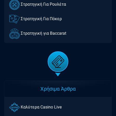
Στρατηγική Για Ρουλέτα
Στρατηγική Για Πόκερ
Στρατηγική για Baccarat
Χρήσιμα Άρθρα
Καλύτερα Casino Live