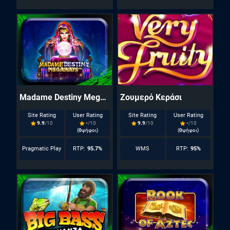
Madame Destiny Megaways
Ζουμερό Κεράσι
Site Rating
User Rating
Site Rating
User Rating
9.9
/10
-
/10
9.9
/10
-
/10
(
0
ψήφοι)
(
0
ψήφοι)
Pragmatic Play
RTP:
95.7%
WMS
RTP:
95%