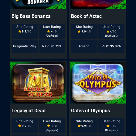
Big Bass Bonanza
Book of Aztec
Site Rating
User Rating
Site Rating
User Rating
9.9
/10
-
/10
9.9
/10
-
/10
(
0
ψήφοι)
(
0
ψήφοι)
Pragmatic Play
RTP:
96.71%
Amatic
RTP:
95.09%
Legacy of Dead
Gates of Olympus
Site Rating
User Rating
Site Rating
User Rating
9.9
/10
-
/10
9.9
/10
-
/10
(
0
ψήφοι)
(
0
ψήφοι)