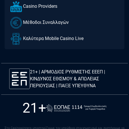
Casino Providers
Μέθοδοι Συναλλαγών
Καλύτερα Mobile Casino Live
21+ | ΑΡΜΟΔΙΟΣ ΡΥΘΜΙΣΤΗΣ ΕΕΕΠ |
ΚΙΝΔΥΝΟΣ ΕΘΙΣΜΟΥ & ΑΠΩΛΕΙΑΣ
ΠΕΡΙΟΥΣΙΑΣ |
ΠΑΙΞΕ ΥΠΕΥΘΥΝΑ
21+
Στο Casinowinners υποστηρίζουμε τον υπεύθυνο στοιχηματισμό και συστήνουμε να