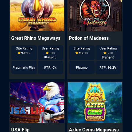
Great Rhino Megaways
Potion of Madness
Site Rating
User Rating
Site Rating
User Rating
9.9
/10
-
/10
9.9
/10
-
/10
(
0
ψήφοι)
(
0
ψήφοι)
Pragmatic Play
RTP:
0%
Playngo
RTP:
96.2%
USA Flip
Aztec Gems Megaways