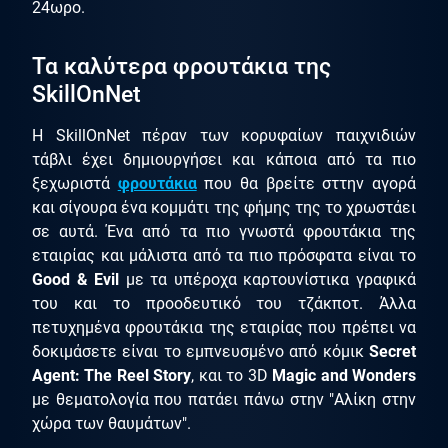
24ωρο.
Τα καλύτερα φρουτάκια της
SkillOnNet
Η SkillOnNet πέραν των κορυφαίων παιχνιδιών
τάβλι έχει δημιουργήσει και κάποια από τα πιο
ξεχωριστά
φρουτάκια
που θα βρείτε σττην αγορά
και σίγουρα ένα κομμάτι της φήμης της το χρωστάει
σε αυτά. Ένα από τα πιο γνωστά φρουτάκια της
εταιρίας και μάλιστα από τα πιο πρόσφατα είναι το
Good & Evil
με τα υπέροχα καρτουνίστικα γραφικά
του και το προοδευτικό του τζάκποτ. Άλλα
πετυχημένα φρουτάκια της εταιρίας που πρέπει να
δοκιμάσετε είναι το εμπνευσμένο από κόμικ
Secret
Agent: The Reel Story
, και το 3D
Magic and Wonders
με θεματολογία που πατάει πάνω στην "Αλίκη στην
χώρα των θαυμάτων".