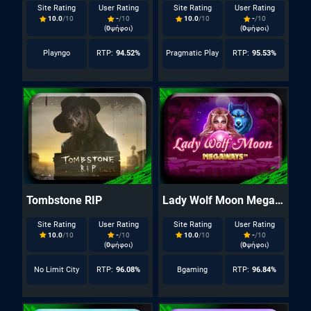
Site Rating
User Rating
Site Rating
User Rating
10.0
/10
-
/10
10.0
/10
-
/10
(
0
ψήφοι)
(
0
ψήφοι)
Playngo
RTP:
94.52%
Pragmatic Play
RTP:
95.53%
Tombstone RIP
Lady Wolf Moon Megaways
Site Rating
User Rating
Site Rating
User Rating
10.0
/10
-
/10
10.0
/10
-
/10
(
0
ψήφοι)
(
0
ψήφοι)
No Limit City
RTP:
96.08%
Bgaming
RTP:
96.84%