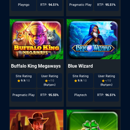
Playngo
RTP:
94.51%
Pragmatic Play
RTP:
95.51%
Buffalo King Megaways
Blue Wizard
Site Rating
User Rating
Site Rating
User Rating
9.9
/10
-
/10
9.9
/10
-
/10
(
0
ψήφοι)
(
0
ψήφοι)
Pragmatic Play
RTP:
95.55%
Playtech
RTP:
96.51%