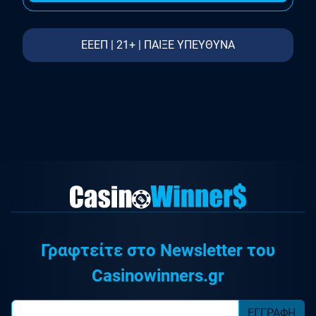
ΕΕΕΠ | 21+ | ΠΑΙΞΕ ΥΠΕΥΘΥΝΑ
Γραφτείτε στο Newsletter του
Casinowinners.gr
ΕΓΓΡΑΦΗ