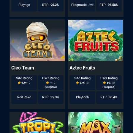
Playngo
RTP:
96.2%
Pragmatic Live
RTP:
96.58%
Cleo Team
Aztec Fruits
Site Rating
User Rating
Site Rating
User Rating
9.9
/10
-
/10
9.9
/10
10
/10
(
0
ψήφοι)
(
1
ψήφος)
Red Rake
RTP:
95.3%
Playtech
RTP:
96.4%