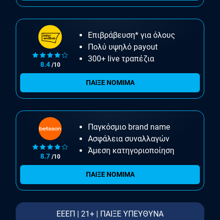
Επιβράβευση* για όλους
Πολύ υψηλό payout
300+ live τραπέζια
8.4
/10
ΠΑΙΞΕ ΝΟΜΙΜΑ
Παγκόσμιο brand name
Ασφάλεια συναλλαγών
Άμεση κατηγοριοποίηση
8.7
/10
ΠΑΙΞΕ ΝΟΜΙΜΑ
ΕΕΕΠ | 21+ | ΠΑΙΞΕ ΥΠΕΥΘΥΝΑ