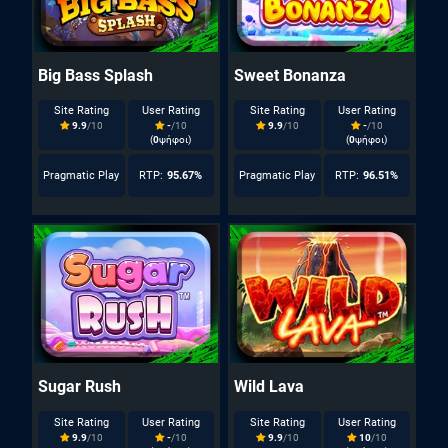
Big Bass Splash
Sweet Bonanza
Site Rating
User Rating
Site Rating
User Rating
9.9
/10
-
/10
9.9
/10
-
/10
(
0
ψήφοι)
(
0
ψήφοι)
Pragmatic Play
RTP:
95.67%
Pragmatic Play
RTP:
96.51%
Sugar Rush
Wild Lava
Site Rating
User Rating
Site Rating
User Rating
9.9
/10
-
/10
9.9
/10
10
/10