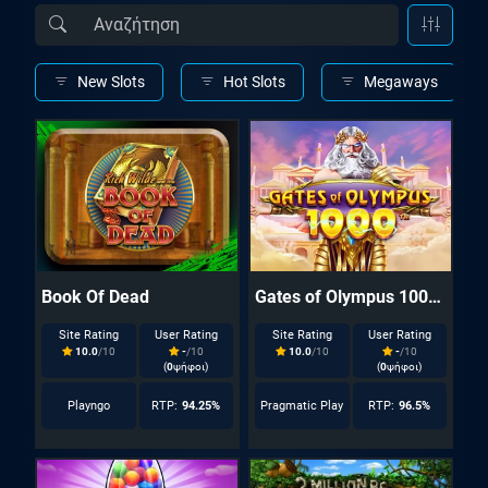
New Slots
Hot Slots
Megaways
Book Of Dead
Gates of Olympus 1000 Demo
Site Rating
User Rating
Site Rating
User Rating
10.0
/10
-
/10
10.0
/10
-
/10
(
0
ψήφοι)
(
0
ψήφοι)
Playngo
RTP:
94.25%
Pragmatic Play
RTP:
96.5%