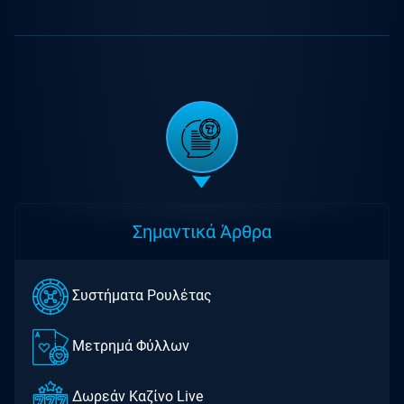
Σημαντικά Άρθρα
Συστήματα Ρουλέτας
Μετρημά Φύλλων
Δωρεάν Καζίνο Live