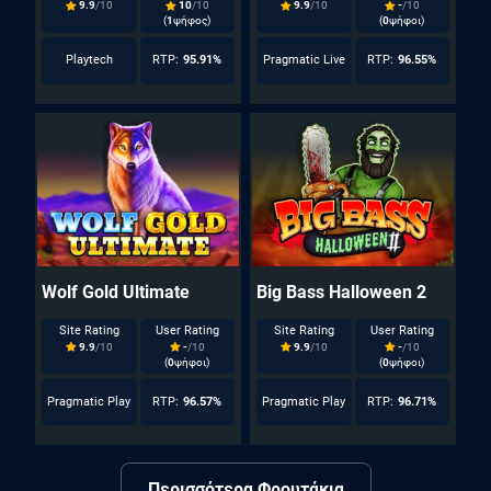
9.9
/10
10
/10
9.9
/10
-
/10
(
1
ψήφος)
(
0
ψήφοι)
Playtech
RTP:
95.91%
Pragmatic Live
RTP:
96.55%
Wolf Gold Ultimate
Big Bass Halloween 2
Site Rating
User Rating
Site Rating
User Rating
9.9
/10
-
/10
9.9
/10
-
/10
(
0
ψήφοι)
(
0
ψήφοι)
Pragmatic Play
RTP:
96.57%
Pragmatic Play
RTP:
96.71%
Περισσότερα Φρουτάκια