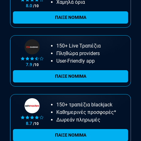
Χαμηλά όρια
8.0
/10
ΠΑΙΞΕ ΝΟΜΙΜΑ
150+ Live Τραπέζια
Πληθώρα providers
User-Friendly app
7.9
/10
ΠΑΙΞΕ ΝΟΜΙΜΑ
150+ τραπέζια blackjack
Καθημερινές προσφορές*
Δωρεάν πληρωμές
8.7
/10
ΠΑΙΞΕ ΝΟΜΙΜΑ