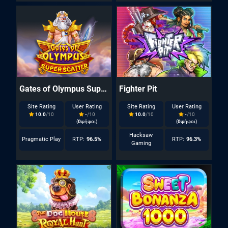
Gates of Olympus Super Scatter
Fighter Pit
Site Rating
User Rating
Site Rating
User Rating
10.0
/10
-
/10
10.0
/10
-
/10
(
0
ψήφοι)
(
0
ψήφοι)
Hacksaw
Pragmatic Play
RTP:
96.5%
RTP:
96.3%
Gaming