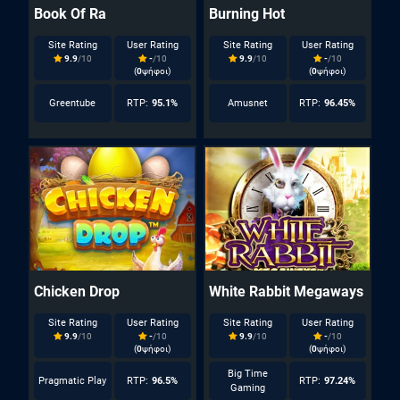
Book Of Ra
Burning Hot
Site Rating
User Rating
Site Rating
User Rating
9.9
/10
-
/10
9.9
/10
-
/10
(
0
ψήφοι)
(
0
ψήφοι)
Greentube
RTP:
95.1%
Amusnet
RTP:
96.45%
Chicken Drop
White Rabbit Megaways
Site Rating
User Rating
Site Rating
User Rating
9.9
/10
-
/10
9.9
/10
-
/10
(
0
ψήφοι)
(
0
ψήφοι)
Big Time
Pragmatic Play
RTP:
96.5%
RTP:
97.24%
Gaming