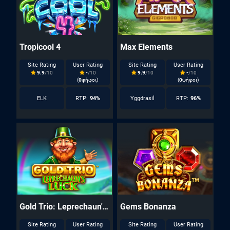
Tropicool 4
Max Elements
Site Rating
User Rating
Site Rating
User Rating
9.9
/10
-
/10
9.9
/10
-
/10
(
0
ψήφοι)
(
0
ψήφοι)
ELK
RTP:
94%
Yggdrasil
RTP:
96%
Gold Trio: Leprechaun's Luck
Gems Bonanza
Site Rating
User Rating
Site Rating
User Rating