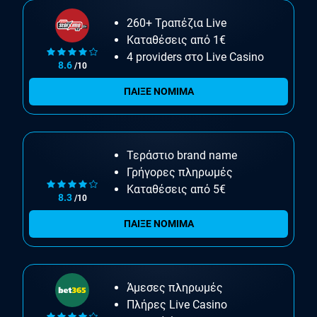
260+ Τραπέζια Live
Καταθέσεις από 1€
4 providers στο Live Casino
8.6
/10
ΠΑΙΞΕ ΝΟΜΙΜΑ
Τεράστιο brand name
Γρήγορες πληρωμές
Καταθέσεις από 5€
8.3
/10
ΠΑΙΞΕ ΝΟΜΙΜΑ
Άμεσες πληρωμές
Πλήρες Live Casino