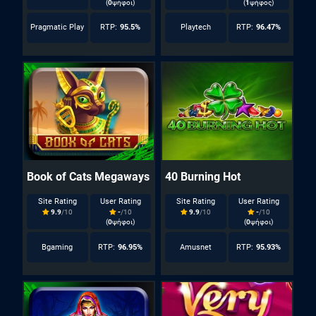
(
0
ψήφοι)
(
1
ψήφος)
Pragmatic Play
RTP:
95.5%
Playtech
RTP:
96.47%
Book of Cats Megaways
40 Burning Hot
Site Rating
User Rating
Site Rating
User Rating
9.9
/10
-
/10
9.9
/10
-
/10
(
0
ψήφοι)
(
0
ψήφοι)
Bgaming
RTP:
96.95%
Amusnet
RTP:
95.93%