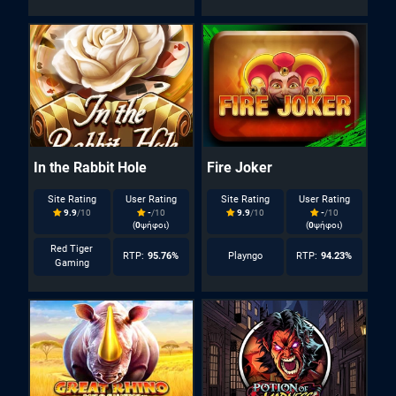
In the Rabbit Hole
Fire Joker
Site Rating
User Rating
Site Rating
User Rating
9.9
/10
-
/10
9.9
/10
-
/10
(
0
ψήφοι)
(
0
ψήφοι)
Red Tiger
RTP:
95.76%
Playngo
RTP:
94.23%
Gaming