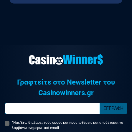
Γραφτείτε στο Newsletter του
Casinowinners.gr
ΕΓΓΡΑΦΗ
*Ναι, Έχω διαβάσει τούς όρους και προυποθέσεις και αποδέχομαι να
λαμβάνω ενημερωτικά email