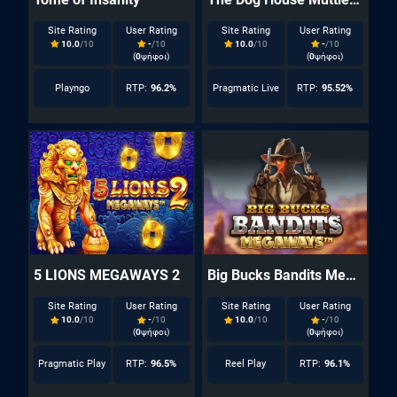
Site Rating
User Rating
Site Rating
User Rating
10.0
/10
-
/10
10.0
/10
-
/10
(
0
ψήφοι)
(
0
ψήφοι)
Playngo
RTP:
96.2%
Pragmatic Live
RTP:
95.52%
5 LIONS MEGAWAYS 2
Big Bucks Bandits Megaways
Site Rating
User Rating
Site Rating
User Rating
10.0
/10
-
/10
10.0
/10
-
/10
(
0
ψήφοι)
(
0
ψήφοι)
Pragmatic Play
RTP:
96.5%
Reel Play
RTP:
96.1%