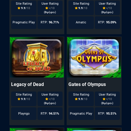
Site Rating
User Rating
Site Rating
User Rating
9.9
/10
-
/10
9.9
/10
-
/10
(
0
ψήφοι)
(
0
ψήφοι)
Pragmatic Play
RTP:
96.71%
Amatic
RTP:
95.09%
Legacy of Dead
Gates of Olympus
Site Rating
User Rating
Site Rating
User Rating
9.9
/10
-
/10
9.9
/10
-
/10
(
0
ψήφοι)
(
0
ψήφοι)
Playngo
RTP:
94.51%
Pragmatic Play
RTP:
95.51%