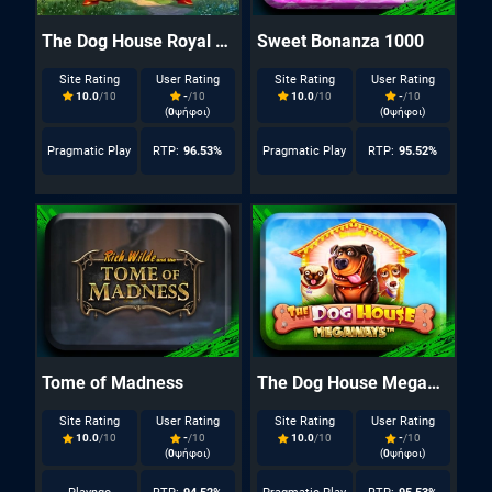
The Dog House Royal Hunt
Sweet Bonanza 1000
Site Rating
User Rating
Site Rating
User Rating
10.0
/10
-
/10
10.0
/10
-
/10
(
0
ψήφοι)
(
0
ψήφοι)
Pragmatic Play
RTP:
96.53%
Pragmatic Play
RTP:
95.52%
Tome of Madness
The Dog House Megaways
Site Rating
User Rating
Site Rating
User Rating
10.0
/10
-
/10
10.0
/10
-
/10
(
0
ψήφοι)
(
0
ψήφοι)