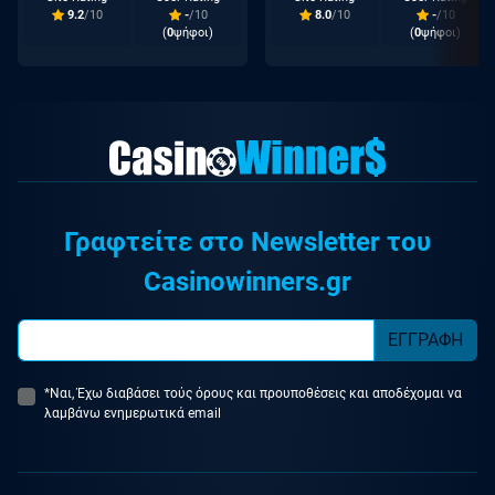
9.2
/10
-
/10
8.0
/10
-
/10
(
0
ψήφοι)
(
0
ψήφοι)
Γραφτείτε στο Newsletter του
Casinowinners.gr
ΕΓΓΡΑΦΗ
*Ναι, Έχω διαβάσει τούς όρους και προυποθέσεις και αποδέχομαι να
λαμβάνω ενημερωτικά email