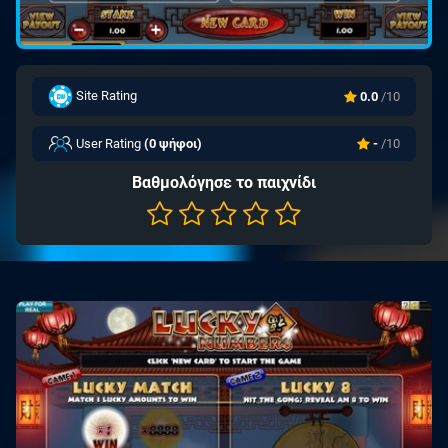
Site Rating
0.0
/10
User Rating
(0 ψήφοι)
-
/10
Βαθμολόγησε το παιχνίδι