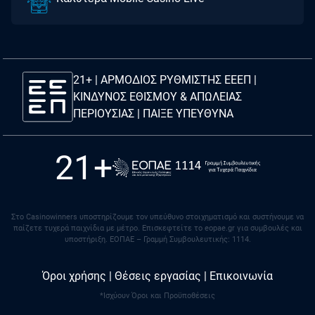
21+ | ΑΡΜΟΔΙΟΣ ΡΥΘΜΙΣΤΗΣ ΕΕΕΠ |
ΚΙΝΔΥΝΟΣ ΕΘΙΣΜΟΥ & ΑΠΩΛΕΙΑΣ
ΠΕΡΙΟΥΣΙΑΣ |
ΠΑΙΞΕ ΥΠΕΥΘΥΝΑ
21+
Στο Casinowinners υποστηρίζουμε τον υπεύθυνο στοιχηματισμό και συστήνουμε να
παίζετε τυχερά παιχνίδια με μέτρο. Eπισκεφτείτε το eopae.gr για συμβουλές και
υποστήριξη. ΕΟΠΑΕ – Γραμμή Συμβουλευτικής: 1114.
Όροι χρήσης
|
Θέσεις εργασίας
|
Επικοινωνία
*Ισχύουν Όροι και Προϋποθέσεις