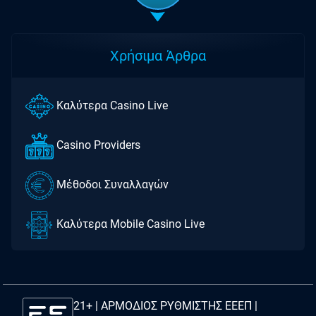
Χρήσιμα Άρθρα
Καλύτερα Casino Live
Casino Providers
Μέθοδοι Συναλλαγών
Καλύτερα Mobile Casino Live
21+ | ΑΡΜΟΔΙΟΣ ΡΥΘΜΙΣΤΗΣ ΕΕΕΠ |