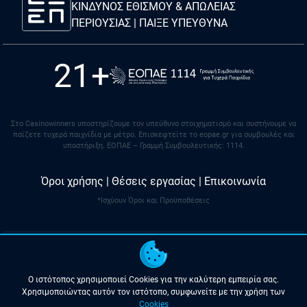
ΚΙΝΔΥΝΟΣ ΕΘΙΣΜΟΥ & ΑΠΩΛΕΙΑΣ
ΠΕΡΙΟΥΣΙΑΣ |
ΠΑΙΞΕ ΥΠΕΥΘΥΝΑ
21+
Στο Casinowinners υποστηρίζουμε τον υπεύθυνο στοιχηματισμό και συστήνουμε να
παίζετε τυχερά παιχνίδια με μέτρο. Eπισκεφτείτε το eopae.gr για συμβουλές και
υποστήριξη. ΕΟΠΑΕ – Γραμμή Συμβουλευτικής: 1114.
Όροι χρήσης
|
Θέσεις εργασίας
|
Επικοινωνία
*Ισχύουν Όροι και Προϋποθέσεις
Σχεδιασμός ιστοτόπου:
Digital Winners
Ανάπτυξη & Φιλοξενία Ιστοτόπου:
Digital Winners
Ο ιστότοπος χρησιμοποιεί Cookies για την καλύτερη εμπειρία σας.
2019 - 2026 © Copyright
casinowinners.gr
Χρησιμοποιώντας αυτόν τον ιστότοπο, συμφωνείτε με την χρήση των
Cookies