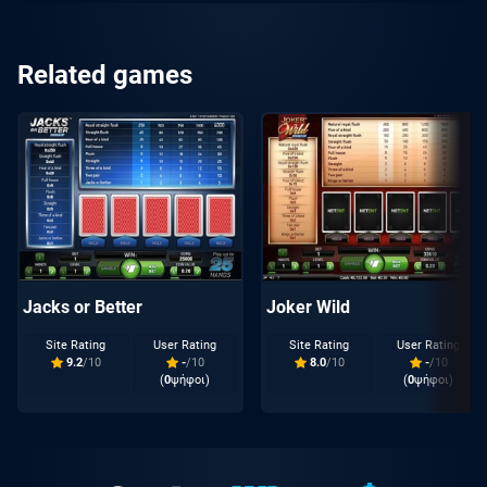
Related games
Jacks or Better
Joker Wild
Site Rating
User Rating
Site Rating
User Rating
9.2
/10
-
/10
8.0
/10
-
/10
(
0
ψήφοι)
(
0
ψήφοι)