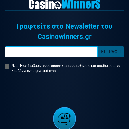
Γραφτείτε στο Newsletter του
Casinowinners.gr
ΕΓΓΡΑΦΗ
*Ναι, Έχω διαβάσει τούς όρους και προυποθέσεις και αποδέχομαι να
λαμβάνω ενημερωτικά email