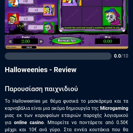
0.0
/10
Halloweenies - Review
Παρουσίαση παιχνιδιού
Το Halloweenies με θέμα φυσικά το μασκάρεμα και τα
καρναβάλια είναι μια ακόμα δημιουργία της
Microgaming
μιας εκ των κορυφαίων εταιριών παροχής λογισμικού
για
online casino
. Μπορείτε να ποντάρετε από 0.50€
μέχρι και 10€ ανά γύρο. Στα εννέα κουτάκια που θα