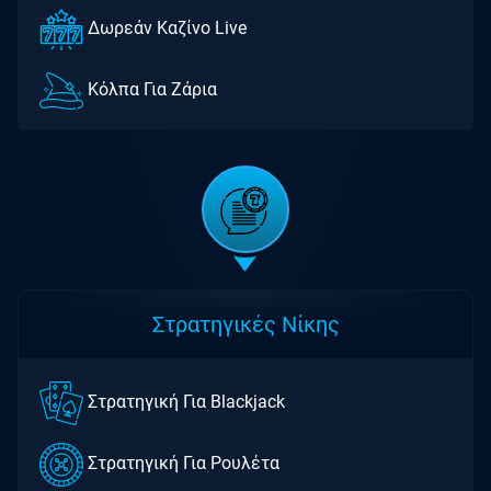
Δωρεάν Καζίνο Live
Kόλπα Για Ζάρια
Στρατηγικές Νίκης
Στρατηγική Για Blackjack
Στρατηγική Για Ρουλέτα