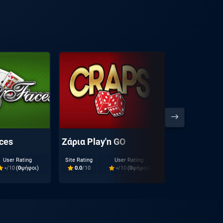
ces
Ζάρια Play'n GO
Ζάρια Micr
User Rating
Site Rating
User Rating
Site Rating
-
/10
(
0
ψήφοι)
0.0
/10
-
/10
(
0
ψήφοι)
0.0
/10