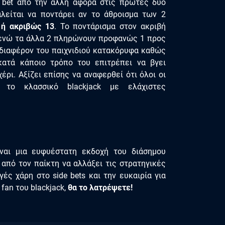
de bet από την άλλη αφορά στις πρώτες δύο
αλείται να ποντάρει αν το άθροισμα των 2
ή ακριβώς 13
. Το ποντάρισμα στον ακριβή
νώ τα άλλα 2 πληρώνουν προφανώς 1 προς
ενδιαφέρον του παιχνιδιού κατακόρυφα καθώς
κατά κάποιο τρόπο του επιτρέπει να βγει
έρι. Αξίζει επίσης να αναφερθεί ότι όλοι οι
 το κλασσικό blackjack με ελάχιστες
ναι μια ευφυέστατη εκδοχή του διάσημου
ί από τον παίκτη να αλλάξει τις στρατηγικές
γές χάρη στο side bets και την ευκαιρία για
fan του blackjack,
θα το λατρέψετε!