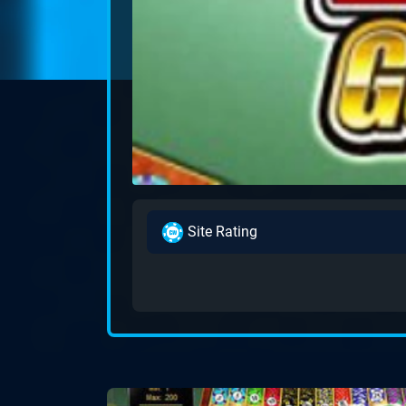
Site Rating