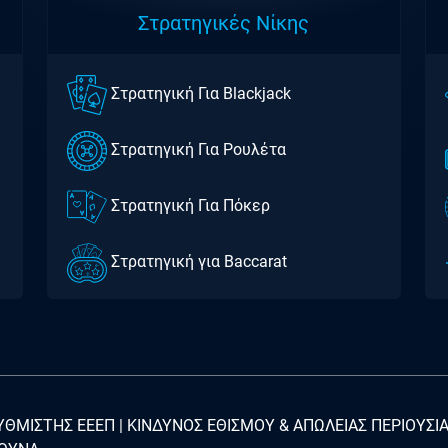
Στρατηγικές Νίκης
Στρατηγική Για Blackjack
Στρατηγική Για Ρουλέτα
Στρατηγική Για Πόκερ
Στρατηγική για Baccarat
ΥΘΜΙΣΤΗΣ ΕΕΕΠ | ΚΙΝΔΥΝΟΣ ΕΘΙΣΜΟΥ & ΑΠΩΛΕΙΑΣ ΠΕΡΙΟΥΣΙΑ