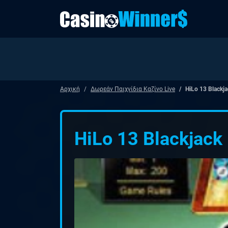
Αρχική
Δωρεάν Παιχνίδια Καζίνο Live
HiLo 13 Blackja
HiLo 13 Blackjack