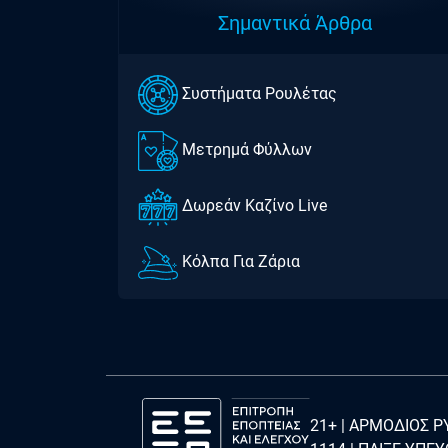
Σημαντικά Άρθρα
Συστήματα Ρουλέτας
Μετρημά Φύλλων
Δωρεάν Καζίνο Live
Kόλπα Για Ζάρια
21+ | ΑΡΜΟΔΙΟΣ Ρ