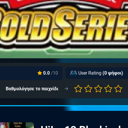
0.0
/10
User Rating
(0 ψήφοι)
Βαθμολόγησε το παιχνίδι