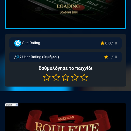
Site Rating
0.0
/10
User Rating
(0 ψήφοι)
-
/10
Βαθμολόγησε το παιχνίδι