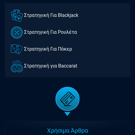
Στρατηγική Για Blackjack
Στρατηγική Για Ρουλέτα
Στρατηγική Για Πόκερ
Στρατηγική για Baccarat
Χρήσιμα Άρθρα