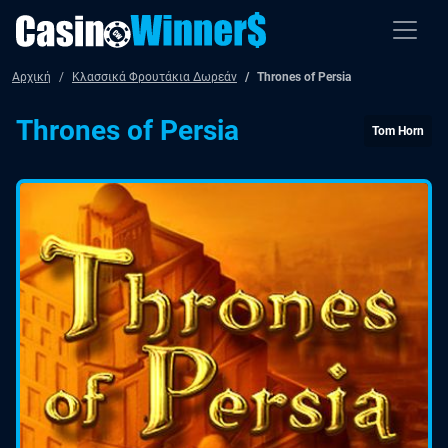
Αρχική
Κλασσικά Φρουτάκια Δωρεάν
Thrones of Persia
Thrones of Persia
Tom Horn