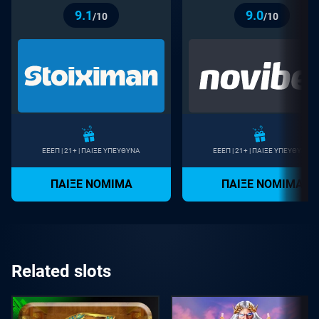
9.1
9.0
/10
/10
ΕΕΕΠ | 21+ | ΠΑΙΞΕ ΥΠΕΥΘΥΝΑ
ΕΕΕΠ | 21+ | ΠΑΙΞΕ ΥΠΕΥΘΥΝΑ
ΠΑΙΞΕ ΝΟΜΙΜΑ
ΠΑΙΞΕ ΝΟΜΙΜΑ
Related slots