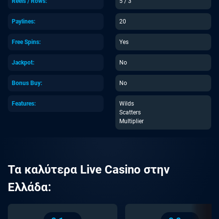
Reels / Rows:
5
/
3
Paylines:
20
Free Spins:
Yes
Jackpot:
No
Bonus Buy:
No
Features:
Wilds
Scatters
Multiplier
Τα καλύτερα Live Casino στην
Ελλάδα: