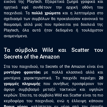
εικόνα της Playtech. Εξαιρετικά ζωηρά γραφικά και
ηχητικά εφέ συνθέτουν την αρχική οθόνη του
παιχνιδιού. Τα
πολλά χρώματα
και η λεπτομέρια στο
σχεδιασμό των συμβόλων θα προκαλούσαν κανονικά το
θαυμασμό, αλλά μιας που πρόκειται για δουλειά της
Playtech, όλα αυτά ήταν δεδομένα ή τουλάχιστον
αναμενόμενα.
Τα σύμβολα Wild και Scatter του
Secrets of the Amazon
Στα του παιχνιδιού, το Secrets of the Amazon είναι ένα
μοντέρνο φρουτάκι
με πολλά κλασσικά αλλά και
μοντέρνα χαρακτηριστικά. Το παιχνίδι περιέχει
20
γραμμές πληρωμής
που συνήθως προσφέρουν τον
άψογο συμβιβασμό μεταξύ τακτικών και υψηλών
κερδών. Έπειτα, τα σύμβολα Wild και Scatter είναι τα πιο
κερδοφόρα του παιχνιδιού, ενώ η έλλειψη κάποιου
Bonus γύρου
, καλύπτεται εν μέρη από την ύπαρξη