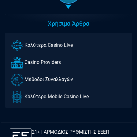
Χρήσιμα Άρθρα
Καλύτερα Casino Live
Casino Providers
Μέθοδοι Συναλλαγών
Καλύτερα Mobile Casino Live
21+ | ΑΡΜΟΔΙΟΣ ΡΥΘΜΙΣΤΗΣ ΕΕΕΠ |