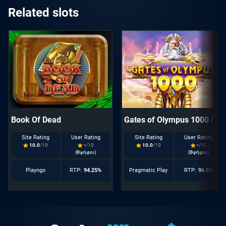
Related slots
Book Of Dead
Gates of Olympus 1000 Demo
Site Rating
User Rating
Site Rating
User Rating
10.0
/10
-
/10
10.0
/10
-
/10
(
0
ψήφοι)
(
0
ψήφοι)
Playngo
RTP:
94.25%
Pragmatic Play
RTP:
96.5%