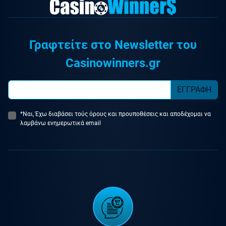
Γραφτείτε στο Newsletter του
Casinowinners.gr
ΕΓΓΡΑΦΗ
*Ναι, Έχω διαβάσει τούς όρους και προυποθέσεις και αποδέχομαι να
λαμβάνω ενημερωτικά email