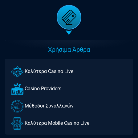
Χρήσιμα Άρθρα
Καλύτερα Casino Live
Casino Providers
Μέθοδοι Συναλλαγών
Καλύτερα Mobile Casino Live