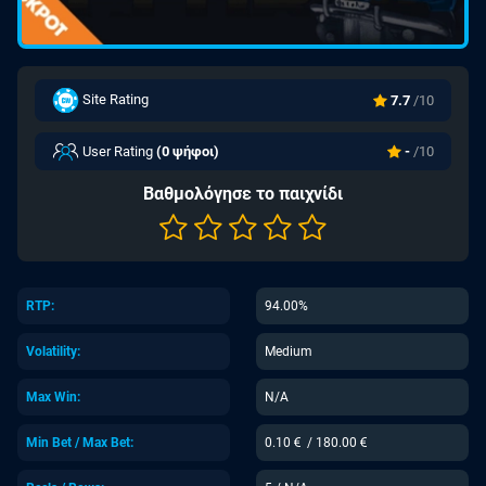
Site Rating
7.7
/10
User Rating
(0 ψήφοι)
-
/10
Βαθμολόγησε το παιχνίδι
RTP:
94.00%
Volatility:
Medium
Max Win:
N/A
Min Bet / Max Bet:
0.10
/
180.00