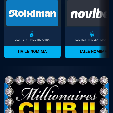
ΕΕΕΠ | 21+ | ΠΑΙΞΕ ΥΠΕΥΘΥΝΑ
ΕΕΕΠ | 21+ | ΠΑΙΞΕ ΥΠΕΥΘΥΝΑ
ΠΑΙΞΕ ΝΟΜΙΜΑ
ΠΑΙΞΕ ΝΟΜΙΜΑ