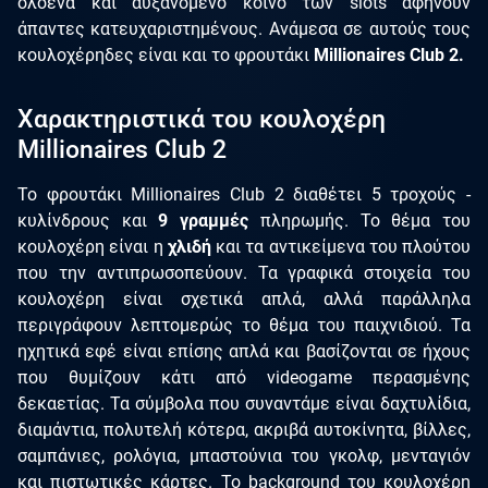
ολοένα και αυξανόμενο κοινό των slots αφήνουν
άπαντες κατευχαριστημένους. Ανάμεσα σε αυτούς τους
κουλοχέρηδες είναι και το φρουτάκι
Millionaires Club 2.
Χαρακτηριστικά του κουλοχέρη
Millionaires Club 2
To φρουτάκι Millionaires Club 2 διαθέτει 5 τροχούς -
κυλίνδρους και
9 γραμμές
πληρωμής. Το θέμα του
κουλοχέρη είναι η
χλιδή
και τα αντικείμενα του πλούτου
που την αντιπρωσοπεύουν. Τα γραφικά στοιχεία του
κουλοχέρη είναι σχετικά απλά, αλλά παράλληλα
περιγράφουν λεπτομερώς το θέμα του παιχνιδιού. Τα
ηχητικά εφέ είναι επίσης απλά και βασίζονται σε ήχους
που θυμίζουν κάτι από videogame περασμένης
δεκαετίας. Τα σύμβολα που συναντάμε είναι δαχτυλίδια,
διαμάντια, πολυτελή κότερα, ακριβά αυτοκίνητα, βίλλες,
σαμπάνιες, ρολόγια, μπαστούνια του γκολφ, μενταγιόν
και πιστωτικές κάρτες. Το background του κουλοχέρη