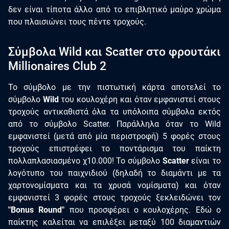
δεν είναι τίποτα άλλο από το επιβλητικό μαύρο χρώμα
που πλαισιώνει τους πέντε τροχούς.
Σύμβολα Wild και Scatter στο φρουτάκι
Millionaires Club 2
To σύμβολο με την πιστωτική κάρτα αποτελεί το
σύμβολο
Wild
του κουλοχέρη και όταν εμφανιστεί στους
τροχούς αντικαθιστά όλα τα υπόλοιπα σύμβολα εκτός
από το σύμβολο Scatter. Παράλληλα όταν το Wild
εμφανιστεί (μετά από μία περιστροφή) 5 φορές στους
τροχούς επιστρέφει το ποντάρισμα του παίκτη
πολλαπλασιασμένο χ10.000! Το σύμβολο
Scatter
είναι το
λογότυπο του παιχνιδιού (δηλαδή το διαμάντι με τα
χαρτονομίσματα και τα χρυσά νομίσματα) και όταν
εμφανιστεί 3 φορές στους τροχούς ξεκλειδώνει τον
"Bonus Round"
που προσφέρει ο κουλοχέρης. Εδώ ο
παίκτης καλείται να επιλέξει μεταξύ 100 διαμαντιών