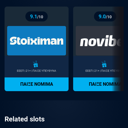
9.1
9.0
/10
/10
ΕΕΕΠ | 21+ | ΠΑΙΞΕ ΥΠΕΥΘΥΝΑ
ΕΕΕΠ | 21+ | ΠΑΙΞΕ ΥΠΕΥΘΥΝΑ
ΠΑΙΞΕ ΝΟΜΙΜΑ
ΠΑΙΞΕ ΝΟΜΙΜΑ
Related slots