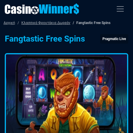
Αρχική
Κλασσικά Φρουτάκια Δωρεάν
Fangtastic Free Spins
Fangtastic Free Spins
Pragmatic Live