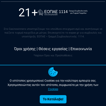
21+
Στο Casinowinners υποστηρίζουμε τον υπεύθυνο στοιχηματισμό και συστήνουμε να
παίζετε τυχερά παιχνίδια με μέτρο. Eπισκεφτείτε το eopae.gr για συμβουλές και
υποστήριξη. ΕΟΠΑΕ – Γραμμή Συμβουλευτικής: 1114.
Όροι χρήσης
|
Θέσεις εργασίας
|
Επικοινωνία
*Ισχύουν Όροι και Προϋποθέσεις
Σχεδιασμός ιστοτόπου:
Digital Winners
Ανάπτυξη & Φιλοξενία Ιστοτόπου:
Digital Winners
Ο ιστότοπος χρησιμοποιεί Cookies για την καλύτερη εμπειρία σας.
Χρησιμοποιώντας αυτόν τον ιστότοπο, συμφωνείτε με την χρήση των
2019 - 2026 © Copyright
casinowinners.gr
Cookies
Το Κατάλαβα!
ΔΩΡΟ* 1
ΔΩΡΟ* 2
ΔΩΡΟ* 3
ΔΩΡΟ* 4