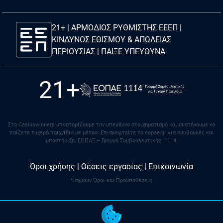
21+ | ΑΡΜΟΔΙΟΣ ΡΥΘΜΙΣΤΗΣ ΕΕΕΠ |
ΚΙΝΔΥΝΟΣ ΕΘΙΣΜΟΥ & ΑΠΩΛΕΙΑΣ
ΠΕΡΙΟΥΣΙΑΣ |
ΠΑΙΞΕ ΥΠΕΥΘΥΝΑ
21+
Στο Casinowinners υποστηρίζουμε τον υπεύθυνο στοιχηματισμό και συστήνουμε να
παίζετε τυχερά παιχνίδια με μέτρο. Eπισκεφτείτε το eopae.gr για συμβουλές και
υποστήριξη. ΕΟΠΑΕ – Γραμμή Συμβουλευτικής: 1114.
Όροι χρήσης
|
Θέσεις εργασίας
|
Επικοινωνία
*Ισχύουν Όροι και Προϋποθέσεις
Σχεδιασμός ιστοτόπου:
Digital Winners