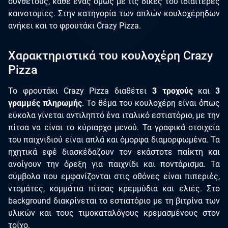
σύνθετους, κάθε ένας όμως με τις δικές του ιδιαίτερες
καινοτομίες. Στην κατηγορία των απλών κουλοχέρηδων
ανήκει και το φρουτάκι Crazy Pizza.
Χαρακτηριστικά του κουλοχέρη Crazy
Pizza
To φρουτάκι Crazy Pizza διαθέτει
3 τροχούς
και
3
γραμμές πληρωμής
. Το θέμα του κουλοχέρη είναι όπως
εύκολα γίνεται αντιληπτό ένα ιταλικό εστιατόριο, με την
πίτσα να είναι το κύριαρχο μενού. Τα γραφικά στοιχεία
του παιχνιδιού είναι απλά και όμορφα διαμορφωμένα. Τα
ηχητικά εφέ διασκέδαζουν τον εκάστοτε παίκτη και
ανοίγουν την όρεξη για παιχνίδι και ποντάρισμα. Τα
σύμβολα που εμφανίζονται στις οθόνες είναι πιπεριές,
ντομάτες, κομμάτια πίτσας κρεμμύδια και ελιές. Στο
background διακρίνεται το εστιατόριο με τη βιτρίνα των
υλικών και τους τιμοκαταλόγους κρεμασμένους στον
τοίχο.