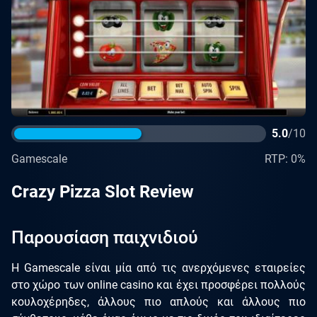
5.0
/10
Gamescale
RTP: 0%
Crazy Pizza Slot Review
Παρουσίαση παιχνιδιού
Η Gamescale είναι μία από τις ανερχόμενες εταιρείες
στο χώρο των online casino και έχει προσφέρει πολλούς
κουλοχέρηδες, άλλους πιο απλούς και άλλους πιο