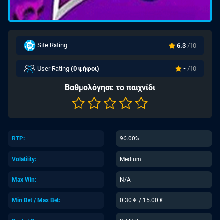
Site Rating
6.3
/10
User Rating
(0 ψήφοι)
-
/10
Βαθμολόγησε το παιχνίδι
RTP:
96.00%
Volatility:
Medium
Max Win:
N/A
Min Bet / Max Bet:
0.30
/
15.00