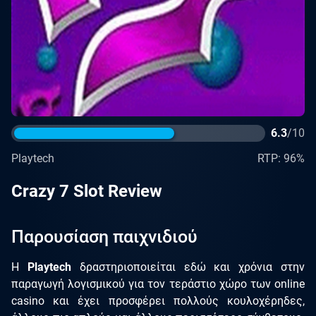
6.3
/10
Playtech
RTP: 96%
Crazy 7 Slot Review
Παρουσίαση παιχνιδιού
H
Playtech
δραστηριοποιείται εδώ και χρόνια στην
παραγωγή λογισμικού για τον τεράστιο χώρο των online
casino και έχει προσφέρει πολλούς κουλοχέρηδες,