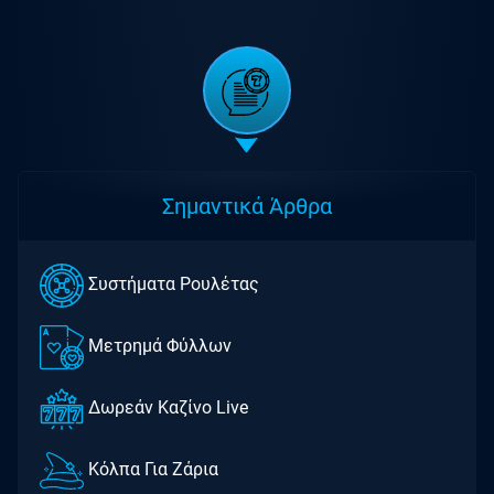
Σημαντικά Άρθρα
Συστήματα Ρουλέτας
Μετρημά Φύλλων
Δωρεάν Καζίνο Live
Kόλπα Για Ζάρια