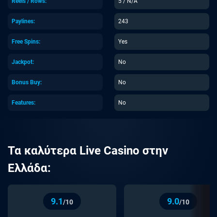
Reels / Rows:
5
/
N/A
Paylines:
243
Free Spins:
Yes
Jackpot:
No
Bonus Buy:
No
Features:
No
Τα καλύτερα Live Casino στην
Ελλάδα:
9.1
9.0
/10
/10