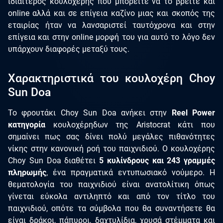
ιδιαίτερος κουλοχέρης που μπορείτε να το βρείτε και
online αλλά και σε επίγεια καζίνο μιας και σκοπός της
εταιρίας ήταν να λανσαριστεί ταυτόχρονα και στην
επίγεια και στην online μορφή του για αυτό το λόγο δεν
υπάρχουν διαφορές μεταξύ τους.
Χαρακτηριστικά του κουλοχέρη Choy
Sun Doa
Το φρουτάκι Choy Sun Doa ανήκει στην
Reel Power
κατηγορία
κουλοχέρηδων της Aristocrat κάτι που
σημαίνει πως σας δίνει πολύ μεγάλες πιθανότητες
νίκης στην κανονική ροή του παιχνιδιού. Ο κουλοχέρης
Choy Sun Doa διαθέτει
5 κυλίνδρους και 243 γραμμές
πληρωμής
, ένα πραγματικά εντυπωσιακό νούμερο. Η
θεματολογία του παιχνιδιού είναι ανατολίτικη όπως
γίνεται εύκολα αντιληπτό και από τον τίτλο του
παιχνιδιού, οπότε τα σύμβολα που θα συναντήσετε θα
είναι δράκοι, πάπυροι, δαχτυλίδια, χρυσά στέμματα και