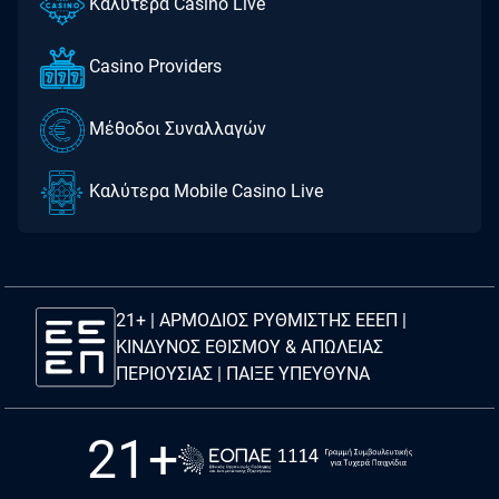
Καλύτερα Casino Live
Casino Providers
Μέθοδοι Συναλλαγών
Καλύτερα Mobile Casino Live
21+ | ΑΡΜΟΔΙΟΣ ΡΥΘΜΙΣΤΗΣ ΕΕΕΠ |
ΚΙΝΔΥΝΟΣ ΕΘΙΣΜΟΥ & ΑΠΩΛΕΙΑΣ
ΠΕΡΙΟΥΣΙΑΣ |
ΠΑΙΞΕ ΥΠΕΥΘΥΝΑ
21+