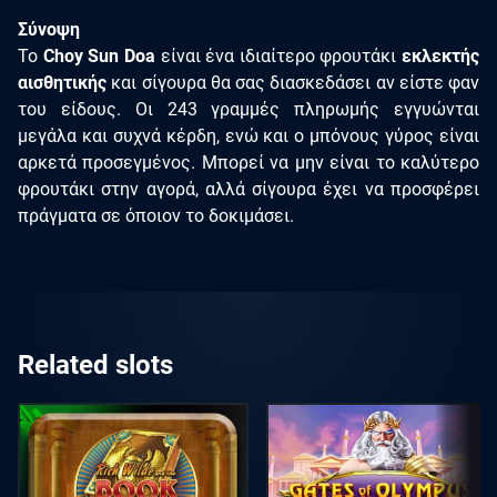
Σύνοψη
Το
Choy Sun Doa
είναι ένα ιδιαίτερο φρουτάκι
εκλεκτής
αισθητικής
και σίγουρα θα σας διασκεδάσει αν είστε φαν
του είδους. Οι 243 γραμμές πληρωμής εγγυώνται
μεγάλα και συχνά κέρδη, ενώ και ο μπόνους γύρος είναι
αρκετά προσεγμένος. Μπορεί να μην είναι το καλύτερο
φρουτάκι στην αγορά, αλλά σίγουρα έχει να προσφέρει
πράγματα σε όποιον το δοκιμάσει.
Related slots