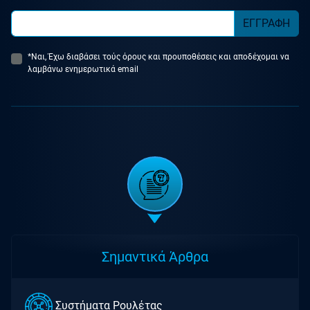
ΕΓΓΡΑΦΗ
*Ναι, Έχω διαβάσει τούς όρους και προυποθέσεις και αποδέχομαι να
λαμβάνω ενημερωτικά email
Σημαντικά Άρθρα
Συστήματα Ρουλέτας