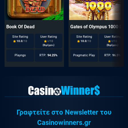
Book Of Dead
Gates of Olympus 1000 Demo
Site Rating
User Rating
Site Rating
User Rating
10.0
/10
-
/10
10.0
/10
-
/10
(
0
ψήφοι)
(
0
ψήφοι)
Playngo
RTP:
94.25%
Pragmatic Play
RTP:
96.5%
Γραφτείτε στο Newsletter του
Casinowinners.gr