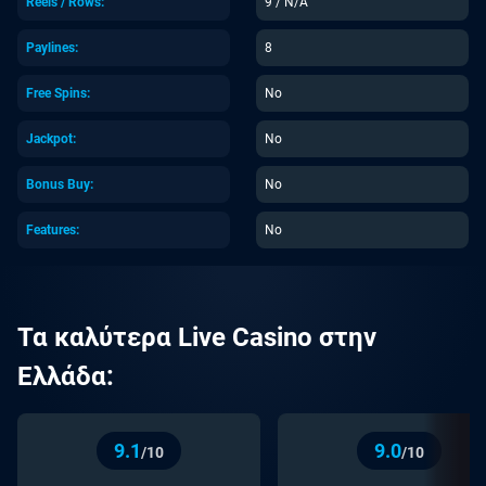
Reels / Rows:
9
/
N/A
Paylines:
8
Free Spins:
No
Jackpot:
No
Bonus Buy:
No
Features:
No
Τα καλύτερα Live Casino στην
Ελλάδα:
9.1
9.0
/10
/10