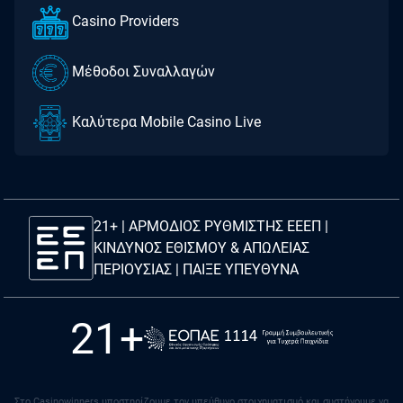
Casino Providers
Μέθοδοι Συναλλαγών
Καλύτερα Mobile Casino Live
21+ | ΑΡΜΟΔΙΟΣ ΡΥΘΜΙΣΤΗΣ ΕΕΕΠ |
ΚΙΝΔΥΝΟΣ ΕΘΙΣΜΟΥ & ΑΠΩΛΕΙΑΣ
ΠΕΡΙΟΥΣΙΑΣ |
ΠΑΙΞΕ ΥΠΕΥΘΥΝΑ
21+
Στο Casinowinners υποστηρίζουμε τον υπεύθυνο στοιχηματισμό και συστήνουμε να