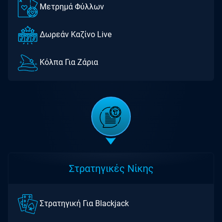
Μετρημά Φύλλων
Δωρεάν Καζίνο Live
Kόλπα Για Ζάρια
Στρατηγικές Νίκης
Στρατηγική Για Blackjack