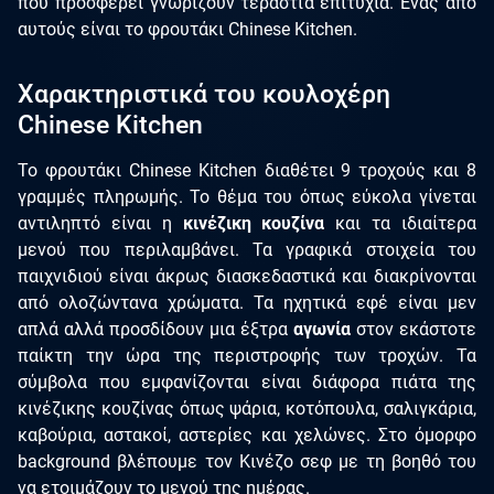
που προσφέρει γνωρίζουν τεράστια επιτυχία. Ένας από
αυτούς είναι το φρουτάκι Chinese Kitchen.
Χαρακτηριστικά του κουλοχέρη
Chinese Kitchen
To φρουτάκι Chinese Kitchen διαθέτει 9 τροχούς και 8
γραμμές πληρωμής. Το θέμα του όπως εύκολα γίνεται
αντιληπτό είναι η
κινέζικη κουζίνα
και τα ιδιαίτερα
μενού που περιλαμβάνει. Τα γραφικά στοιχεία του
παιχνιδιού είναι άκρως διασκεδαστικά και διακρίνονται
από ολοζώντανα χρώματα. Τα ηχητικά εφέ είναι μεν
απλά αλλά προσδίδουν μια έξτρα
αγωνία
στον εκάστοτε
παίκτη την ώρα της περιστροφής των τροχών. Τα
σύμβολα που εμφανίζονται είναι διάφορα πιάτα της
κινέζικης κουζίνας όπως ψάρια, κοτόπουλα, σαλιγκάρια,
καβούρια, αστακοί, αστερίες και χελώνες. Στο όμορφο
background βλέπουμε τον Κινέζο σεφ με τη βοηθό του
να ετοιμάζουν το μενού της ημέρας.