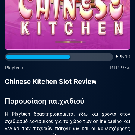
5.9
/10
Playtech
RTP: 97%
Chinese Kitchen Slot Review
Παρουσίαση παιχνιδιού
H Playtech δραστηριοποιείται εδώ και χρόνια στον
σχεδιασμό λογισμικού για το χώρο των online casino και
γενικά των τυχερών παιχνιδιών και οι κουλοχέρηδες