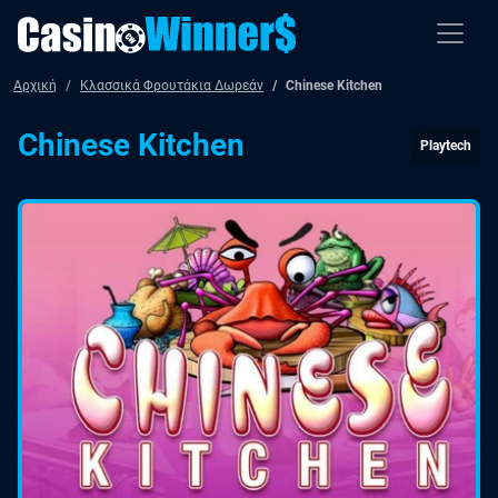
Αρχική
Κλασσικά Φρουτάκια Δωρεάν
Chinese Kitchen
Chinese Kitchen
Playtech