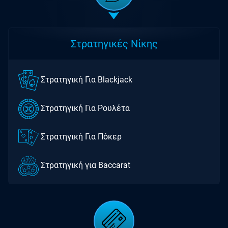
Στρατηγικές Νίκης
Στρατηγική Για Blackjack
Στρατηγική Για Ρουλέτα
Στρατηγική Για Πόκερ
Στρατηγική για Baccarat