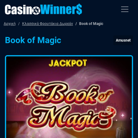
Αρχική
Κλασσικά Φρουτάκια Δωρεάν
Book of Magic
Book of Magic
Amusnet