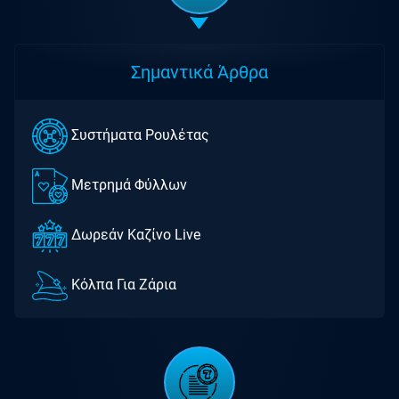
Σημαντικά Άρθρα
Συστήματα Ρουλέτας
Μετρημά Φύλλων
Δωρεάν Καζίνο Live
Kόλπα Για Ζάρια