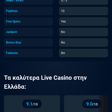
Reels / Rows:
5
/
3
Paylines:
10
Free Spins:
Yes
Jackpot:
No
Bonus Buy:
No
Features:
No
Τα καλύτερα Live Casino στην
Ελλάδα:
9.1
9.0
/10
/10