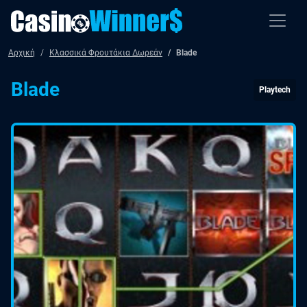
Αρχική
Κλασσικά Φρουτάκια Δωρεάν
Blade
Blade
Playtech