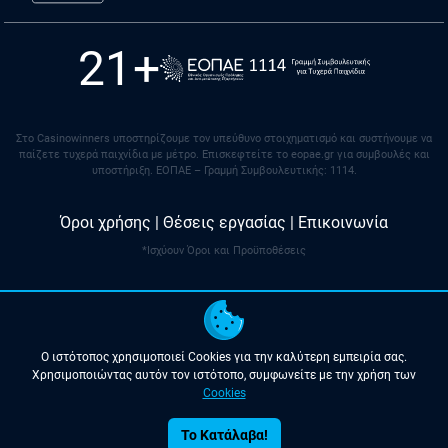
21+
Στο Casinowinners υποστηρίζουμε τον υπεύθυνο στοιχηματισμό και συστήνουμε να
παίζετε τυχερά παιχνίδια με μέτρο. Eπισκεφτείτε το eopae.gr για συμβουλές και
υποστήριξη. ΕΟΠΑΕ – Γραμμή Συμβουλευτικής: 1114.
Όροι χρήσης
|
Θέσεις εργασίας
|
Επικοινωνία
*Ισχύουν Όροι και Προϋποθέσεις
Σχεδιασμός ιστοτόπου:
Digital Winners
Ανάπτυξη & Φιλοξενία Ιστοτόπου:
Digital Winners
Ο ιστότοπος χρησιμοποιεί Cookies για την καλύτερη εμπειρία σας.
Χρησιμοποιώντας αυτόν τον ιστότοπο, συμφωνείτε με την χρήση των
2019 - 2026 © Copyright
casinowinners.gr
Cookies
Το Κατάλαβα!