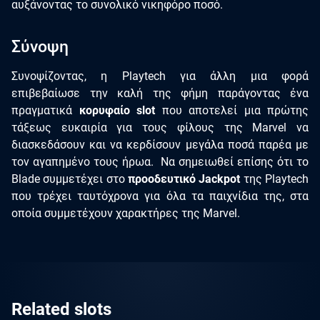
αυξάνοντας το συνολικό νικηφόρο ποσό.
Σύνοψη
Συνοψίζοντας, η Playtech για άλλη μια φορά
επιβεβαίωσε την καλή της φήμη παράγοντας ένα
πραγματικά
κορυφαίο slot
που αποτελεί μια πρώτης
τάξεως ευκαιρία για τους φίλους της Marvel να
διασκεδάσουν και να κερδίσουν μεγάλα ποσά παρέα με
τον αγαπημένο τους ήρωα. Να σημειωθεί επίσης ότι το
Blade συμμετέχει στο
προοδευτικό Jackpot
της Playtech
που τρέχει ταυτόχρονα για όλα τα παιχνίδια της, στα
οποία συμμετέχουν χαρακτήρες της Marvel.
Related slots