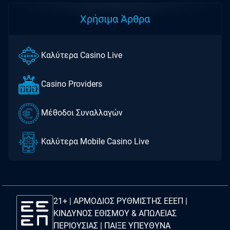
Χρήσιμα Άρθρα
Καλύτερα Casino Live
Casino Providers
Μέθοδοι Συναλλαγών
Καλύτερα Mobile Casino Live
21+ | ΑΡΜΟΔΙΟΣ ΡΥΘΜΙΣΤΗΣ ΕΕΕΠ |
ΚΙΝΔΥΝΟΣ ΕΘΙΣΜΟΥ & ΑΠΩΛΕΙΑΣ
ΠΕΡΙΟΥΣΙΑΣ |
ΠΑΙΞΕ ΥΠΕΥΘΥΝΑ