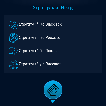
Στρατηγικές Νίκης
Στρατηγική Για Blackjack
Στρατηγική Για Ρουλέτα
Στρατηγική Για Πόκερ
Στρατηγική για Baccarat