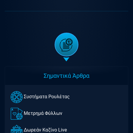
Σημαντικά Άρθρα
Συστήματα Ρουλέτας
Μετρημά Φύλλων
Δωρεάν Καζίνο Live