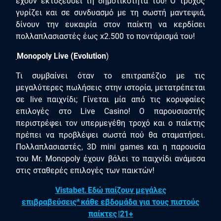
έχουν εκτοξεύσει τη δημοτικότητά του! Ο τροχός
γυρίζει και σε συνδυασμό με τη σωστή μαντεψιά,
δίνουν την ευκαιρία στον παίκτη να κερδίσει
πολλαπλασιαστές έως x2.500 το ποντάρισμά του!
Monopoly
Live
(
Evolution
)
Τι συμβαίνει όταν το επιτραπέζιο με τις
μεγαλύτερες πωλήσεις στην ιστορία, μετατρέπεται
σε live παιχνίδι; Γίνεται μία από τις κορυφαίες
επιλογές στο Live Casino! Ο παρουσιαστής
περιστρέφει τον υπερμεγέθη τροχό και ο παίκτης
πρέπει να προβλέψει σωστά πού θα σταματήσει.
Πολλαπλασιαστές, 3D mini games και η παρουσία
του Mr. Monopoly έχουν βάλει το παιχνίδι ανάμεσα
στις σταθερές επιλογές των παικτών!
Vistabet
. Εδώ παίζουν μεγάλες
επιβραβεύσεις* κάθε εβδομάδα για τους πιστούς
παίκτες |21+