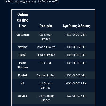
Τελευταία ενημέρωση: 15 Μαΐου 2026
Online
Casino
Live
Εταιρία
Αριθμός Άδειας
Stoiximan
Stoiximan
HGC-000010-LH
limited
Novibet
Gamart Limited
HGC-000023-LH
Elabet
Elladix Limited
HGC-000033-LH
Pame
ΟΠΑΠ ΑΕ
HGC-000008-LH
Stoixima
Fonbet
Plumo Limited
HGC-000004-LH
N1
N1 Greece
HGC-000011-LH
Limited
Bet365
Lucky Stream
HGC-000006-LH
Limited