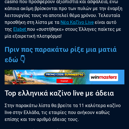
casino που προσφέρουν αξιοπιστία και ασφάλεια, ενώ
κάποια ακόμη βρίσκονται προ των πυλών με την έναρξη
λειτουργίας τους να αποτελεί θέμα χρόνου. Τελευταία
προσθήκη στη λίστα με τα
Νέα Καζίνο Live
είναι αυτό
της
Elabet
που «συστήθηκε» στους Έλληνες παίκτες με
μία εξαιρετική πλατφόρμα!
Πριν πας παρακάτω ρίξε μια ματιά
εδώ 👇
Top ελληνικά καζίνο live με άδεια
Στην παρακάτω λίστα θα βρείτε τα 11 καλύτερα καζίνο
live στην Ελλάδα, τις εταιρίες που ανήκουν καθώς
επίσης και τον αριθμό άδειας τους.