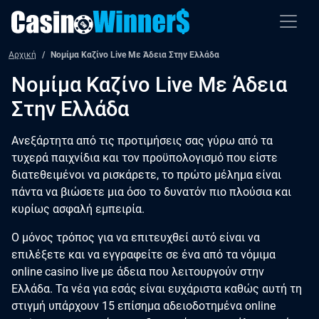
Αρχική
Νομίμα Καζίνο Live Με Άδεια Στην Ελλάδα
Νομίμα Καζίνο Live Με Άδεια
Στην Ελλάδα
Ανεξάρτητα από τις προτιμήσεις σας γύρω από τα
τυχερά παιχνίδια και τον προϋπολογισμό που είστε
διατεθειμένοι να ρισκάρετε, το πρώτο μέλημα είναι
πάντα να βιώσετε μια όσο το δυνατόν πιο πλούσια και
κυρίως ασφαλή εμπειρία.
Ο μόνος τρόπος για να επιτευχθεί αυτό είναι να
επιλέξετε και να εγγραφείτε σε ένα από τα νόμιμα
online casino live με άδεια που λειτουργούν στην
Ελλάδα. Τα νέα για εσάς είναι ευχάριστα καθώς αυτή τη
στιγμή υπάρχουν 15 επίσημα αδειοδοτημένα online