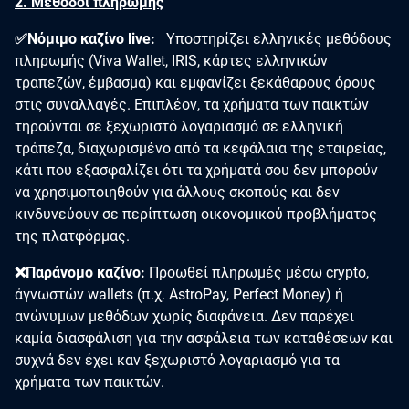
2. Μέθοδοι πληρωμής
✅Νόμιμο καζίνο live:
Υποστηρίζει ελληνικές μεθόδους
πληρωμής (Viva Wallet, IRIS, κάρτες ελληνικών
τραπεζών, έμβασμα) και εμφανίζει ξεκάθαρους όρους
στις συναλλαγές. Επιπλέον, τα χρήματα των παικτών
τηρούνται σε ξεχωριστό λογαριασμό σε ελληνική
τράπεζα, διαχωρισμένο από τα κεφάλαια της εταιρείας,
κάτι που εξασφαλίζει ότι τα χρήματά σου δεν μπορούν
να χρησιμοποιηθούν για άλλους σκοπούς και δεν
κινδυνεύουν σε περίπτωση οικονομικού προβλήματος
της πλατφόρμας.
❌Παράνομο καζίνο:
Προωθεί πληρωμές μέσω crypto,
άγνωστών wallets (π.χ. AstroPay, Perfect Money) ή
ανώνυμων μεθόδων χωρίς διαφάνεια. Δεν παρέχει
καμία διασφάλιση για την ασφάλεια των καταθέσεων και
συχνά δεν έχει καν ξεχωριστό λογαριασμό για τα
χρήματα των παικτών.