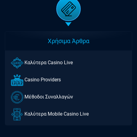
Χρήσιμα Άρθρα
Καλύτερα Casino Live
Casino Providers
Μέθοδοι Συναλλαγών
Καλύτερα Mobile Casino Live