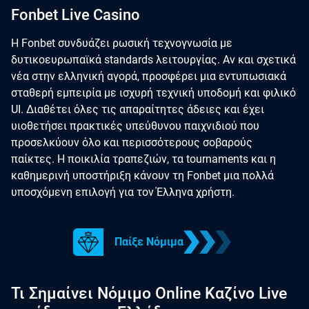
Fonbet Live Casino
Η Fonbet συνδυάζει ρωσική τεχνογνωσία με
δυτικοευρωπαϊκά standards λειτουργίας. Αν και σχετικά
νέα στην ελληνική αγορά, προσφέρει μια εντυπωσιακά
σταθερή εμπειρία με ισχυρή τεχνική υποδομή και φιλικό
UI. Διαθέτει όλες τις απαραίτητες άδειες και έχει
υιοθετήσει πρακτικές υπεύθυνου παιχνιδιού που
προσελκύουν όλο και περισσότερους σοβαρούς
παίκτες. Η ποικιλία τραπεζιών, τα tournaments και η
καθημερινή υποστήριξη κάνουν τη Fonbet μια πολλά
υποσχόμενη επιλογή για τον Έλληνα χρήστη.
Παίξε Νόμιμα
Τι Σημαίνει Νόμιμο Online Καζίνο Live