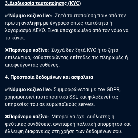
3.Διαδικασία ταυτοποίησης (KYC)
✅Νόμιμο καζίνο live:
Ζητά ταυτοποίηση πριν από την
πρώτη ανάληψη, με έγγραφα όπως ταυτότητα ή
λογαριασμό ΔΕΚΟ. Είναι υποχρεωμένο από τον νόμο να
το κάνει.
❌Παράνομο καζίνο:
Συχνά δεν ζητά KYC ή το ζητά
επιλεκτικά, καθυστερώντας επίτηδες τις πληρωμές ή
αποφεύγοντας ευθύνες.
4. Προστασία δεδομένων και ασφάλεια
✅Νόμιμο καζίνο live:
Συμμορφώνεται με τον GDPR,
χρησιμοποιεί πιστοποιητικά SSL και φιλοξενεί τις
υπηρεσίες του σε ευρωπαϊκούς servers.
❌Παράνομο καζίνο:
Μπορεί να έχει ευάλωτες ή
ψεύτικες συνδέσεις, ανεπαρκή πολιτική απορρήτου και
έλλειψη διαφάνειας στη χρήση των δεδομένων σου.