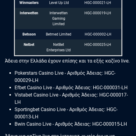
Winmasters
Level Up Ltd
HGC-000021-LH
Interwetten
Interwetten
HGC-000019-LH
Gaming
Limited
Betsson
Betmed Limited
HGC-000002-LH
Netbet
NetBet
HGC-000025-LH
Enterprises Ltd
Άδεια στην Ελλάδα έχουν επίσης και τα εξής καζίνο live.
Pokerstars Casino Live - Αριθμός Άδειας: HGC-
000029-LH
Efbet Casino Live - Αριθμός Άδειας: HGC-000031-LH
Vistabet Casino Live - Αριθμός Άδειας: HGC-000017-
LH
Sportingbet Casino Live - Αριθμός Άδειας: HGC-
000013-LH
Bwin Casino Live - Αριθμός Άδειας: HGC-000015-LH