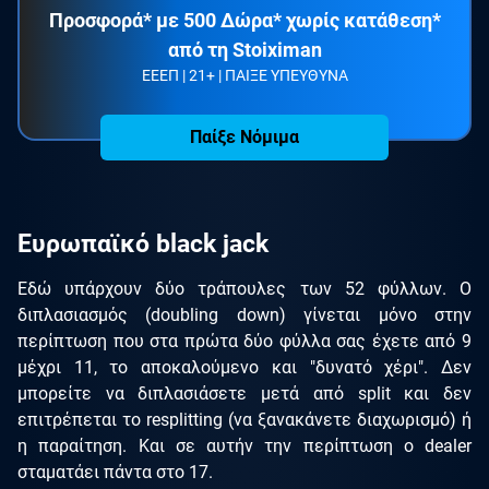
Προσφορά* με 500 Δώρα* χωρίς κατάθεση*
από τη Stoiximan
ΕΕΕΠ | 21+ | ΠΑΙΞΕ ΥΠΕΥΘΥΝΑ
Παίξε Νόμιμα
Ευρωπαϊκό black jack
Εδώ υπάρχουν δύο τράπουλες των 52 φύλλων. Ο
διπλασιασμός (doubling down) γίνεται μόνο στην
περίπτωση που στα πρώτα δύο φύλλα σας έχετε από 9
μέχρι 11, το αποκαλούμενο και "δυνατό χέρι". Δεν
μπορείτε να διπλασιάσετε μετά από split και δεν
επιτρέπεται το resplitting (να ξανακάνετε διαχωρισμό) ή
η παραίτηση. Και σε αυτήν την περίπτωση ο dealer
σταματάει πάντα στο 17.