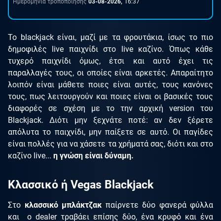
Ημερομηνία τροποποίησης
03-08-2026,
16:37
Το blackjack
είναι, μαζί με τα φρουτάκια, ίσως το πιο
δημοφιλές live παιχνίδι στο live καζίνο. Όπως κάθε
τυχερό παιχνίδι όμως, έτσι και αυτό έχει τις
παραλλαγές τους, οι οποίες είναι αρκετές. Απαραίτητο
λοιπόν είναι μάθετε ποιες είναι αυτές, τους κανόνες
τους, πως λειτουργούν και ποιες είναι οι βασικές τους
διαφορές σε σχέση με το την αρχική version του
Blackjack. Διότι μην ξεχνάτε ποτέ: αν δεν ξέρετε
απόλυτα το παιχνίδι, μην παίξετε σε αυτό. Οι παγίδες
είναι πολλές για να χάσετε τα χρήματά σας, διότι και στο
καζίνο live...
η γνώση είναι δύναμη.
Κλασσικό ή Vegas Blackjack
Στο
κλασσικό μπλάκτζακ
παίρνετε δύο φανερά φύλλα
και ο dealer τραβάει επίσης δύο, ένα κρυφό και ένα