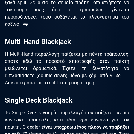
ξανά split. Σε αυτό το σημείο πρέπει οπωσδήποτε να
τονίσουμε πως όσο οι τράπουλες γίνονται
περισσότερες, τόσο αυξάνεται το πλεονέκτημα του
καζίνο live.
Multi-Hand Blackjack
H Multi-Hand παραλλαγή παίζεται με πέντε τράπουλες,
οπότε εδώ το ποσοστό επιστροφής στον παίκτη
μειώνεται δραματικά. Έχετε τη δυνατότητα να
διπλασιάσετε (double down) μόνο με χέρι από 9 ως 11.
Δεν επιτρέπεται το split και η παραίτηση.
Single Deck Blackjack
Το Single Deck είναι μία παραλλαγή που παίζεται με μία
κανονική τράπουλα, κάτι ιδιαίτερα ευνοϊκό για τον
παίκτη. Ο dealer
είναι υποχρεωμένος πλέον να τραβήξει