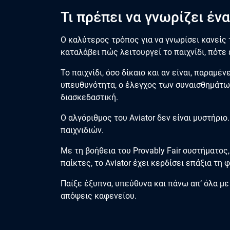
Τι πρέπει να γνωρίζει έν
Ο καλύτερος τρόπος για να γνωρίσει κανείς τ
καταλάβει πώς λειτουργεί το παιχνίδι, πότε ε
Το παιχνίδι, όσο δίκαιο και αν είναι, παραμέ
υπευθυνότητα, ο έλεγχος των συναισθημάτων 
διασκεδαστική.
Ο αλγόριθμος του Aviator δεν είναι μυστήριο
παιχνιδιών.
Με τη βοήθεια του Provably Fair συστήματος
παίκτες, το Aviator έχει κερδίσει επάξια τη
Παίξε έξυπνα, υπεύθυνα και πάνω απ’ όλα μ
απόψεις καφενείου.