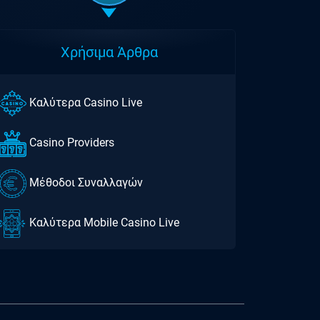
Χρήσιμα Άρθρα
Καλύτερα Casino Live
Casino Providers
Μέθοδοι Συναλλαγών
Καλύτερα Mobile Casino Live