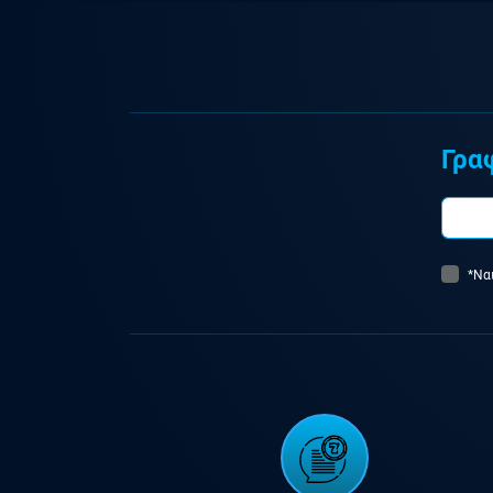
Γραφ
*Να