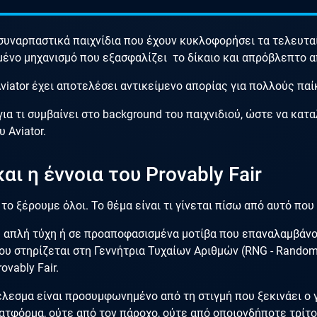
αι συναρπαστικά παιχνίδια που έχουν κυκλοφορήσει τα τελευτα
ημένο μηχανισμό που εξασφαλίζει το δίκαιο και απρόβλεπτο 
iator έχει αποτελέσει αντικείμενο απορίας για πολλούς παίκ
ια τι συμβαίνει στο background του παιχνιδιού, ώστε να κατ
υ Aviator.
αι η έννοια του Provably Fair
το ξέρουμε όλοι. Το θέμα είναι τι γίνεται πίσω από αυτό πο
σε απλή τύχη ή σε προαποφασισμένα μοτίβα που επαναλαμβάνον
υ στηρίζεται στη Γεννήτρια Τυχαίων Αριθμών (RNG - Random 
vably Fair.
έλεσμα είναι προσυμφωνημένο από τη στιγμή που ξεκινάει ο 
ατφόρμα, ούτε από τον πάροχο, ούτε από οποιονδήποτε τρίτο