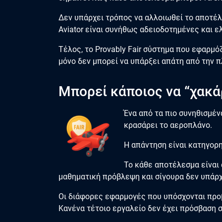
Δεν υπάρχει τρόπος να αλλοιωθεί το αποτέλε
Aviator είναι συνήθως αδειοδοτημένες και ε
Τέλος, το Provably Fair σύστημα που εφαρμό
μόνο δεν μπορεί να υπάρξει απάτη από την 
Μπορεί κάποιος να “χακάρ
Ένα από τα πιο συνηθισμέν
κρασάρει το αεροπλάνο.
Η απάντηση είναι κατηγορη
Το κάθε αποτέλεσμα είναι 
μαθηματική πρόβλεψη και σίγουρα δεν υπάρχ
Οι διάφορες εφαρμογές που υπόσχονται προβ
Κανένα τέτοιο εργαλείο δεν έχει πρόσβαση σ