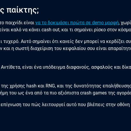
ας παίκτης;
ο παιχνίδι είναι
να το δοκιμάσει πρώτα σε demo μορφή
, χωρ
ίναι καλό να κάνει cash out, και τι σημαίνει ρίσκο στον κόσμο 
νει τυχερό. Αυτό σημαίνει ότι κανείς δεν μπορεί να κερδίζει
και η σωστή διαχείριση του κεφαλαίου σου είναι απαραίτητα 
. Αντίθετα, είναι ένα υπόδειγμα διαφανούς, ασφαλούς και δίκ
, της χρήσης hash και RNG, και της δυνατότητας επαλήθευση
 φήμη του ως ένα από τα πιο αξιόπιστα crash games της αγορά
ε επίγνωση του πώς λειτουργεί αυτό που βλέπεις στην οθόνη