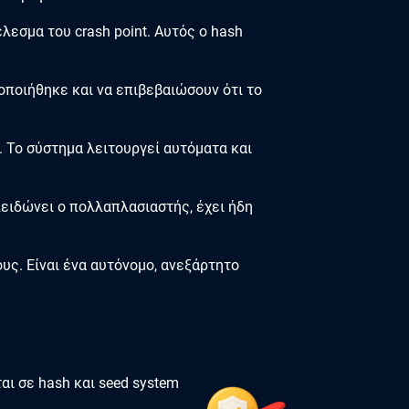
λεσμα του crash point. Αυτός ο hash
μοποιήθηκε και να επιβεβαιώσουν ότι το
. Το σύστημα λειτουργεί αυτόματα και
λειδώνει ο πολλαπλασιαστής, έχει ήδη
υς. Είναι ένα αυτόνομο, ανεξάρτητο
αι σε hash και seed system