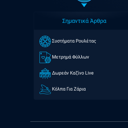
Σημαντικά Άρθρα
Συστήματα Ρουλέτας
Μετρημά Φύλλων
Δωρεάν Καζίνο Live
Kόλπα Για Ζάρια