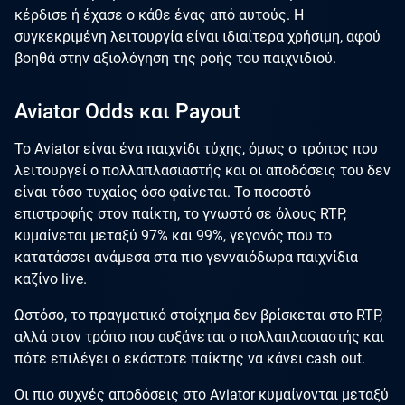
κέρδισε ή έχασε ο κάθε ένας από αυτούς. Η
συγκεκριμένη λειτουργία είναι ιδιαίτερα χρήσιμη, αφού
βοηθά στην αξιολόγηση της ροής του παιχνιδιού.
Aviator Odds και Payout
Το Aviator είναι ένα παιχνίδι τύχης, όμως ο τρόπος που
λειτουργεί ο πολλαπλασιαστής και οι αποδόσεις του δεν
είναι τόσο τυχαίος όσο φαίνεται. Το ποσοστό
επιστροφής στον παίκτη, το γνωστό σε όλους RTP,
κυμαίνεται μεταξύ 97% και 99%, γεγονός που το
κατατάσσει ανάμεσα στα πιο γενναιόδωρα παιχνίδια
καζίνο live.
Ωστόσο, το πραγματικό στοίχημα δεν βρίσκεται στο RTP,
αλλά στον τρόπο που αυξάνεται ο πολλαπλασιαστής και
πότε επιλέγει ο εκάστοτε παίκτης να κάνει cash out.
Οι πιο συχνές αποδόσεις στο Aviator κυμαίνονται μεταξύ