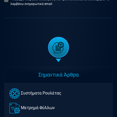
λαμβάνω ενημερωτικά email
Σημαντικά Άρθρα
Συστήματα Ρουλέτας
Μετρημά Φύλλων