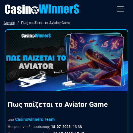
Αρχική
Πως παίζεται το Aviator Game
Πως παίζεται το Aviator Game
Casinowinners Team
από
Ημερομηνία δημοσίευσης
18-07-2025,
13:38