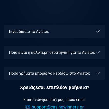
Είναι δίκαιο το Aviator;
Ποια είναι η καλύτερη στρατηγική για το Aviator;
Πόσα χρήματα μπορώ να κερδίσω στο Aviator;
Χρειάζεσαι επιπλέον βοήθεια?
Επικοινώνησε μαζί μας μέσω email
support@casinowinners.gr