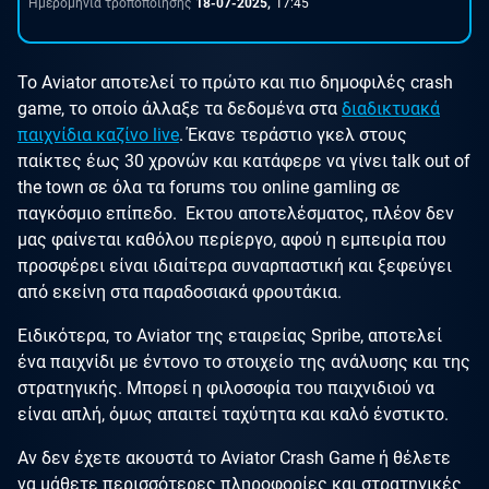
Ημερομηνία τροποποίησης
18-07-2025,
17:45
Το Aviator αποτελεί το πρώτο και πιο δημοφιλές crash
game, το οποίο άλλαξε τα δεδομένα στα
διαδικτυακά
παιχνίδια καζίνο live
. Έκανε τεράστιο γκελ στους
παίκτες έως 30 χρονών και κατάφερε να γίνει talk out of
the town σε όλα τα forums του online gamling σε
παγκόσμιο επίπεδο. Εκτου αποτελέσματος, πλέον δεν
μας φαίνεται καθόλου περίεργο, αφού η εμπειρία που
προσφέρει είναι ιδιαίτερα συναρπαστική και ξεφεύγει
από εκείνη στα παραδοσιακά φρουτάκια.
Ειδικότερα, το Aviator της εταιρείας Spribe, αποτελεί
ένα παιχνίδι με έντονο το στοιχείο της ανάλυσης και της
στρατηγικής. Μπορεί η φιλοσοφία του παιχνιδιού να
είναι απλή, όμως απαιτεί ταχύτητα και καλό ένστικτο.
Αν δεν έχετε ακουστά το Aviator Crash Game ή θέλετε
να μάθετε περισσότερες πληροφορίες και στρατηγικές