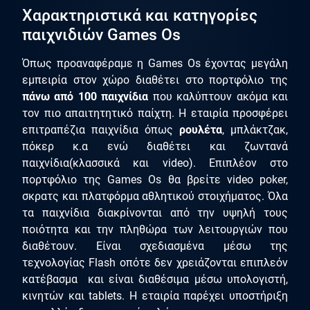
Χαρακτηριστικά και κατηγορίες
παιχνιδιών Games Os
Όπως προαναφέραμε η Games Os έχοντας μεγάλη
εμπειρία στον χώρο διαθέτει στο πορτφόλιο της
πάνω από 100 παιχνίδια
που καλύπτουν ακόμα και
τον πιο απαιτητητικό παίχτη. Η εταιρία προσφέρει
επιτραπέζια παιχνίδια όπως
ρουλέτα
, μπλάκτζακ,
πόκερ κ.α ενώ διαθέτει και ζωντανά
παιχνίδια(κλασσικά και video). Επιπλέον στο
πορτφόλιο της Games Os θα βρείτε video poker,
σκρατς και πλατφόρμα αθλητικού στοιχήματος. Όλα
τα παιχνίδια διακρίνονται από την υψηλή τους
ποιότητα και την πληθώρα των λειτουργιών που
διαθέτουν. Είναι σχεδιασμένα μέσω της
τεχνολογίας Flash οπότε δεν χρειάζονται επιπλεόν
κατέβασμα και είναι διαθέσιμα μέσω υπολογιστή,
κινητών και tablets. Η εταιρία παρέχει υποστήριξη