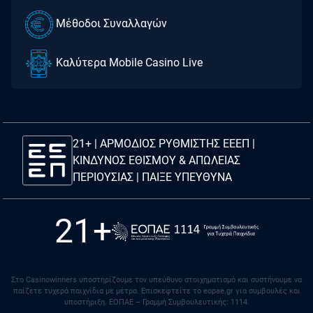
Μέθοδοι Συναλλαγών
Καλύτερα Mobile Casino Live
21+ | ΑΡΜΟΔΙΟΣ ΡΥΘΜΙΣΤΗΣ ΕΕΕΠ |
ΚΙΝΔΥΝΟΣ ΕΘΙΣΜΟΥ & ΑΠΩΛΕΙΑΣ
ΠΕΡΙΟΥΣΙΑΣ |
ΠΑΙΞΕ ΥΠΕΥΘΥΝΑ
21+
Στο Casinowinners υποστηρίζουμε τον υπεύθυνο στοιχηματισμό και συστήνουμε να
παίζετε τυχερά παιχνίδια με μέτρο. Eπισκεφτείτε το eopae.gr για συμβουλές και
υποστήριξη. ΕΟΠΑΕ – Γραμμή Συμβουλευτικής: 1114.