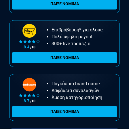
ΠΑΙΞΕ ΝΟΜΙΜΑ
Επιβράβευση* για όλους
Πολύ υψηλό payout
300+ live τραπέζια
8.4
/10
ΠΑΙΞΕ ΝΟΜΙΜΑ
Παγκόσμιο brand name
Ασφάλεια συναλλαγών
Άμεση κατηγοριοποίηση
8.7
/10
ΠΑΙΞΕ ΝΟΜΙΜΑ