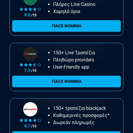
Πλήρες Live Casino
Χαμηλά όρια
8.0
/10
ΠΑΙΞΕ ΝΟΜΙΜΑ
150+ Live Τραπέζια
Πληθώρα providers
User-Friendly app
7.9
/10
ΠΑΙΞΕ ΝΟΜΙΜΑ
150+ τραπέζια blackjack
Καθημερινές προσφορές*
Δωρεάν πληρωμές
8.7
/10