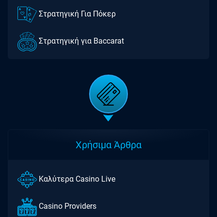
Στρατηγική Για Πόκερ
Στρατηγική για Baccarat
Χρήσιμα Άρθρα
Καλύτερα Casino Live
Casino Providers