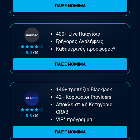
ΠΑΙΞΕ ΝΟΜΙΜΑ
400+ Live Παιχνίδια
Γρήγορες Αναλήψεις
Καθημερινές προσφορές*
9.0
/10
ΠΑΙΞΕ ΝΟΜΙΜΑ
146+ τραπέζια Blackjack
42+ Κορυφαίοι Providers
Αποκλειστική Κατηγορία:
CRAB
8.8
/10
VIP* πρόγραμμα
ΠΑΙΞΕ ΝΟΜΙΜΑ