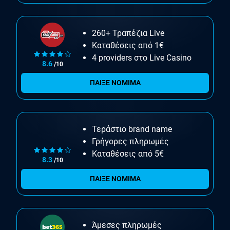
260+ Τραπέζια Live
Καταθέσεις από 1€
4 providers στο Live Casino
8.6
/10
ΠΑΙΞΕ ΝΟΜΙΜΑ
Τεράστιο brand name
Γρήγορες πληρωμές
Καταθέσεις από 5€
8.3
/10
ΠΑΙΞΕ ΝΟΜΙΜΑ
Άμεσες πληρωμές