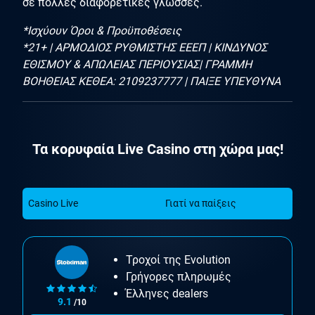
σε πολλές διαφορετικές γλώσσες.
*Ισχύουν Όροι & Προϋποθέσεις
*21+ | ΑΡΜΟΔΙΟΣ ΡΥΘΜΙΣΤΗΣ ΕΕΕΠ | ΚΙΝΔΥΝΟΣ
ΕΘΙΣΜΟΥ & ΑΠΩΛΕΙΑΣ ΠΕΡΙΟΥΣΙΑΣ| ΓΡΑΜΜΗ
ΒΟΗΘΕΙΑΣ ΚΕΘΕΑ: 2109237777 | ΠΑΙΞΕ ΥΠΕΥΘΥΝΑ
Τα κορυφαία Live Casino στη χώρα μας!
Casino Live
Γιατί να παίξεις
Τροχοί της Evolution
Γρήγορες πληρωμές
Έλληνες dealers
9.1
/10