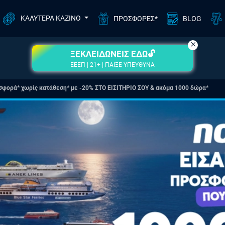
ΚΑΛΥΤΕΡΑ ΚΑΖΙΝO
ΠΡΟΣΦΟΡΕΣ*
BLOG
ΞΕΚΛΕΙΔΩΝΕΙΣ ΕΔΩ🔓
ΕΕΕΠ | 21+ | ΠΑΙΞΕ ΥΠΕΥΘΥΝΑ
σφορά* χωρίς κατάθεση* με -20% ΣΤΟ ΕΙΣΙΤΗΡΙΟ ΣΟΥ & ακόμα 1000 δώρα*