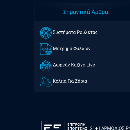
Σημαντικά Άρθρα
Συστήματα Ρουλέτας
Μετρημά Φύλλων
Δωρεάν Καζίνο Live
Kόλπα Για Ζάρια
21+ | ΑΡΜΟΔΙΟΣ Ρ