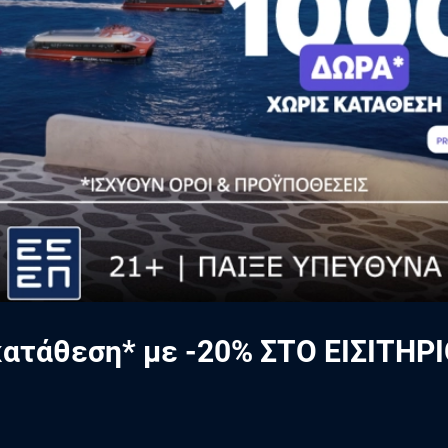
κατάθεση* με -20% ΣΤΟ ΕΙΣΙΤΗΡ