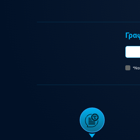
Γραφ
*Να