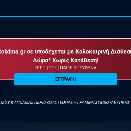
oixima.gr σε υποδέχεται με Καλοκαιρινή Διάθεσ
Δώρα* Χωρίς Κατάθεση!
ΕΕΕΠ | 21+ | ΠΑΙΞΕ ΥΠΕΥΘΥΝΑ
EΓΓΡΑΦΗ
ΣΜΟΥ & ΑΠΩΛΕΙΑΣ ΠΕΡΙΟΥΣΙΑΣ | ΕΟΠΑΕ – ΓΡΑΜΜΗ ΣΥΜΒΟΥΛΕΥΤΙΚΗΣ: 