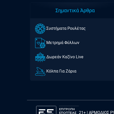
Σημαντικά Άρθρα
Συστήματα Ρουλέτας
Μετρημά Φύλλων
Δωρεάν Καζίνο Live
Kόλπα Για Ζάρια
21+ | ΑΡΜΟΔΙΟΣ Ρ