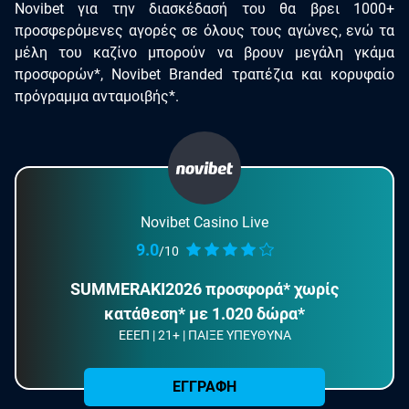
Novibet για την διασκέδασή του θα βρει 1000+
προσφερόμενες αγορές σε όλους τους αγώνες, ενώ τα
μέλη του καζίνο μπορούν να βρουν μεγάλη γκάμα
προσφορών*, Novibet Branded τραπέζια και κορυφαίο
πρόγραμμα ανταμοιβής*.
Novibet Casino Live
9.0
/10
SUMMERAKI2026 προσφορά* χωρίς
κατάθεση* με 1.020 δώρα*
ΕΕΕΠ | 21+ | ΠΑΙΞΕ ΥΠΕΥΘΥΝΑ
ΕΓΓΡΑΦΗ