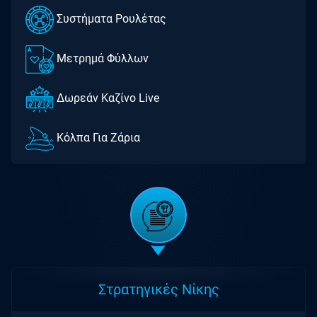
Συστήματα Ρουλέτας
Μετρημά Φύλλων
Δωρεάν Καζίνο Live
Kόλπα Για Ζάρια
Στρατηγικές Νίκης