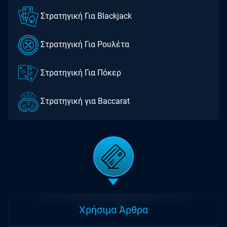
Στρατηγική Για Blackjack
Στρατηγική Για Ρουλέτα
Στρατηγική Για Πόκερ
Στρατηγική για Baccarat
Χρήσιμα Άρθρα