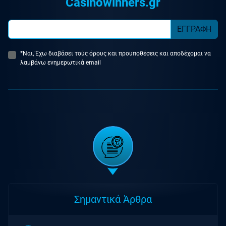
Casinowinners.gr
ΕΓΓΡΑΦΗ
*Ναι, Έχω διαβάσει τούς όρους και προυποθέσεις και αποδέχομαι να
λαμβάνω ενημερωτικά email
Σημαντικά Άρθρα