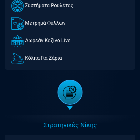
Συστήματα Ρουλέτας
Μετρημά Φύλλων
Δωρεάν Καζίνο Live
Kόλπα Για Ζάρια
Στρατηγικές Νίκης