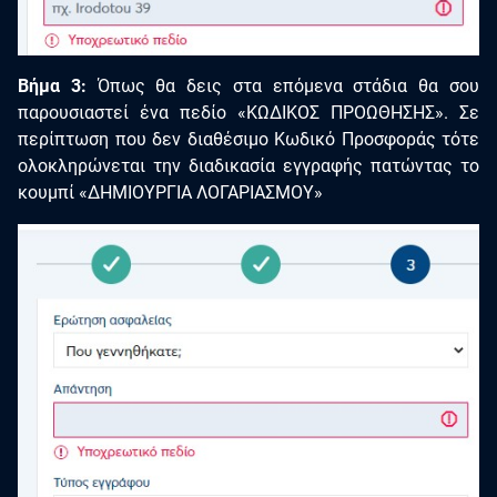
Βήμα 3:
Όπως θα δεις στα επόμενα στάδια θα σου
παρουσιαστεί ένα πεδίο «ΚΩΔΙΚΟΣ ΠΡΟΩΘΗΣΗΣ». Σε
περίπτωση που δεν διαθέσιμο Κωδικό Προσφοράς τότε
ολοκληρώνεται την διαδικασία εγγραφής πατώντας το
κουμπί «ΔΗΜΙΟΥΡΓΙΑ ΛΟΓΑΡΙΑΣΜΟΥ»