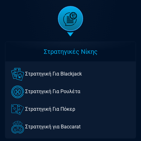
Στρατηγικές Νίκης
Στρατηγική Για Blackjack
Στρατηγική Για Ρουλέτα
Στρατηγική Για Πόκερ
Στρατηγική για Baccarat