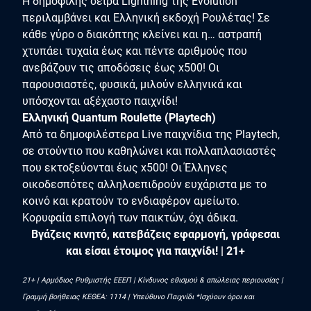
Η δημοφιλής σειρά Lightning της Evolution
περιλαμβάνει και Ελληνική εκδοχή Ρουλέτας! Σε
κάθε γύρο ο διακόπτης κλείνει και η… αστραπή
χτυπάει τυχαία έως και πέντε αριθμούς που
ανεβάζουν τις αποδόσεις έως x500! Οι
παρουσιαστές, φυσικά, μιλούν ελληνικά και
υπόσχονται αξέχαστο παιχνίδι!
Ελληνική Quantum Roulette (Playtech)
Από τα δημοφιλέστερα Live παιχνίδια της Playtech,
σε στούντιο που καθηλώνει και πολλαπλασιαστές
που εκτοξεύονται έως x500! Οι Έλληνες
οικοδεσπότες αλληλοεπιδρούν ευχάριστα με το
κοινό και κρατούν το ενδιαφέρον αμείωτο.
Κορυφαία επιλογή των παικτών, όχι άδικα.
Βγάζεις κινητό, κατεβάζεις εφαρμογή, γράφεσαι
και είσαι έτοιμος για παιχνίδι! |
21+
21+ | Αρμόδιος Ρυθμιστής ΕΕΕΠ | Κίνδυνος εθισμού & απώλειας περιουσίας |
Γραμμή βοήθειας ΚΕΘΕΑ: 1114 | Υπεύθυνο Παιχνίδι *Ισχύουν όροι και