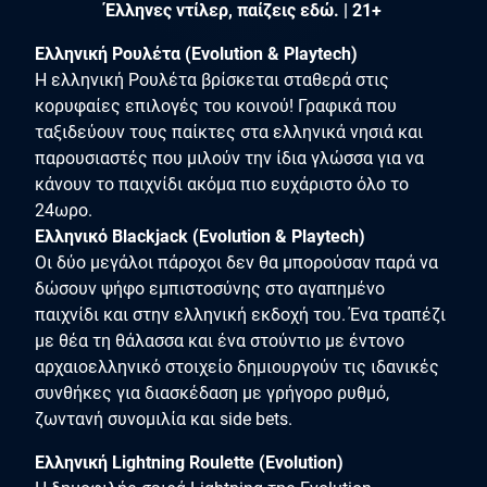
Έλληνες ντίλερ, παίζεις εδώ. |
21+
Ελληνική Ρουλέτα (Evolution & Playtech)
Η ελληνική Ρουλέτα βρίσκεται σταθερά στις
κορυφαίες επιλογές του κοινού! Γραφικά που
ταξιδεύουν τους παίκτες στα ελληνικά νησιά και
παρουσιαστές που μιλούν την ίδια γλώσσα για να
κάνουν το παιχνίδι ακόμα πιο ευχάριστο όλο το
24ωρο.
Ελληνικό Blackjack (Evolution & Playtech)
Οι δύο μεγάλοι πάροχοι δεν θα μπορούσαν παρά να
δώσουν ψήφο εμπιστοσύνης στο αγαπημένο
παιχνίδι και στην ελληνική εκδοχή του. Ένα τραπέζι
με θέα τη θάλασσα και ένα στούντιο με έντονο
αρχαιοελληνικό στοιχείο δημιουργούν τις ιδανικές
συνθήκες για διασκέδαση με γρήγορο ρυθμό,
ζωντανή συνομιλία και side bets.
Ελληνική Lightning Roulette (Evolution)