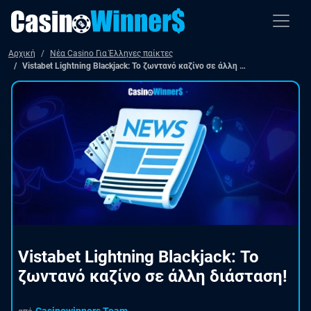
Αρχική
Νέα Casino Για Έλληνες παίκτες
Vistabet Lightning Blackjack: Το ζωντανό καζίνο σε άλλη διάσταση!
Vistabet Lightning Blackjack: Το
ζωντανό καζίνο σε άλλη διάσταση!