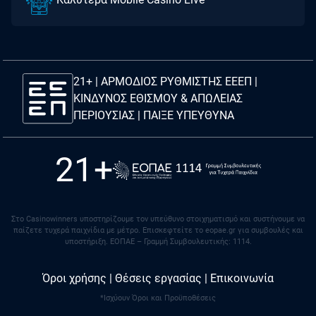
Καλύτερα Mobile Casino Live
21+ | ΑΡΜΟΔΙΟΣ ΡΥΘΜΙΣΤΗΣ ΕΕΕΠ |
ΚΙΝΔΥΝΟΣ ΕΘΙΣΜΟΥ & ΑΠΩΛΕΙΑΣ
ΠΕΡΙΟΥΣΙΑΣ |
ΠΑΙΞΕ ΥΠΕΥΘΥΝΑ
21+
Στο Casinowinners υποστηρίζουμε τον υπεύθυνο στοιχηματισμό και συστήνουμε να
παίζετε τυχερά παιχνίδια με μέτρο. Eπισκεφτείτε το eopae.gr για συμβουλές και
υποστήριξη. ΕΟΠΑΕ – Γραμμή Συμβουλευτικής: 1114.
Όροι χρήσης
|
Θέσεις εργασίας
|
Επικοινωνία
*Ισχύουν Όροι και Προϋποθέσεις