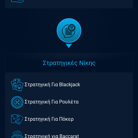
Στρατηγικές Νίκης
Στρατηγική Για Blackjack
Στρατηγική Για Ρουλέτα
Στρατηγική Για Πόκερ
Στρατηγική για Baccarat