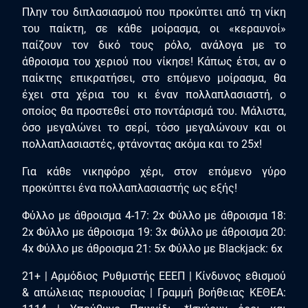
Πλην του διπλασιασμού που προκύπτει από τη νίκη
του παίκτη, σε κάθε μοίρασμα, οι «κεραυνοί»
παίζουν τον δικό τους ρόλο, ανάλογα με το
άθροισμα του χεριού που νίκησε! Κάπως έτσι, αν ο
παίκτης επικρατήσει, στο επόμενο μοίρασμα, θα
έχει στα χέρια του κι έναν πολλαπλασιαστή, ο
οποίος θα προστεθεί στο ποντάρισμά του. Μάλιστα,
όσο μεγαλώνει το σερί, τόσο μεγαλώνουν και οι
πολλαπλασιαστές, φτάνοντας ακόμα και το 25x!
Για κάθε νικηφόρο χέρι, στον επόμενο γύρο
προκύπτει ένα πολλαπλασιαστής ως εξής!
Φύλλο με άθροισμα 4-17: 2x Φύλλο με άθροισμα 18:
2x Φύλλο με άθροισμα 19: 3x Φύλλο με άθροισμα 20:
4x Φύλλο με άθροισμα 21: 5x Φύλλο με Blackjack: 6x
21+ | Αρμόδιος Ρυθμιστής ΕΕΕΠ | Κίνδυνος εθισμού
& απώλειας περιουσίας | Γραμμή βοήθειας ΚΕΘΕΑ: