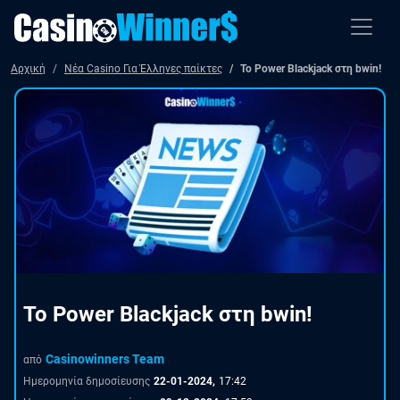
Αρχική
Νέα Casino Για Έλληνες παίκτες
Το Power Blackjack στη bwin!
Το Power Blackjack στη bwin!
Casinowinners Team
από
Ημερομηνία δημοσίευσης
22-01-2024,
17:42