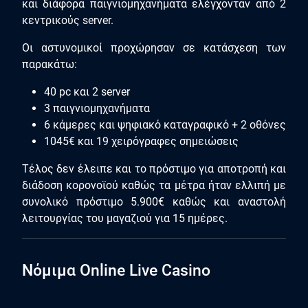
και διάφορα παιγνιομηχανήματα ελέγχονταν από 2
κεντρικούς server.
Οι αστυνομικοί προχώρησαν σε κατάσχεση των
παρακάτω:
40 pc και 2 server
3 παιγνιομηχανήματα
6 κάμερες και ψηφιακό καταγραφικό + 2 οθόνες
1045€ και 19 χειρόγραφες σημειώσεις
Τέλος δεν έλειπε και το πρόστιμο για αποτροπή και
διάδοση κορονοϊού καθώς τα μέτρα ήταν ελλιπή με
συνολικό πρόστιμο 5.900€ καθώς και αναστολή
λειτουργίας του μαγαζιού για 15 ημέρες.
Νόμιμα Online Live Casino