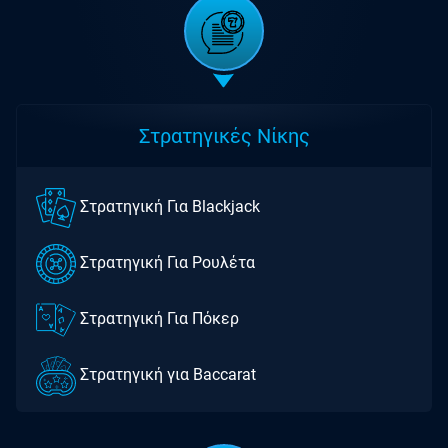
Στρατηγικές Νίκης
Στρατηγική Για Blackjack
Στρατηγική Για Ρουλέτα
Στρατηγική Για Πόκερ
Στρατηγική για Baccarat