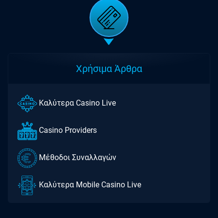
Χρήσιμα Άρθρα
Καλύτερα Casino Live
Casino Providers
Μέθοδοι Συναλλαγών
Καλύτερα Mobile Casino Live