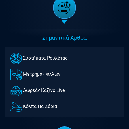
Σημαντικά Άρθρα
Συστήματα Ρουλέτας
Μετρημά Φύλλων
Δωρεάν Καζίνο Live
Kόλπα Για Ζάρια