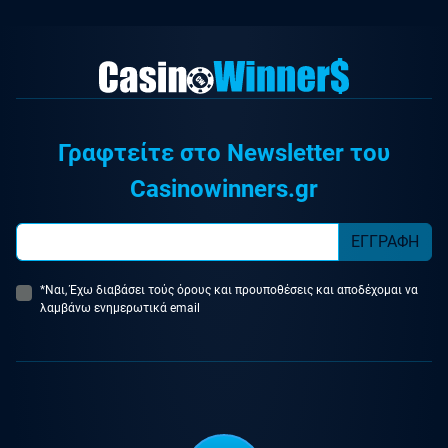
Γραφτείτε στο Newsletter του
Casinowinners.gr
ΕΓΓΡΑΦΗ
*Ναι, Έχω διαβάσει τούς όρους και προυποθέσεις και αποδέχομαι να
λαμβάνω ενημερωτικά email