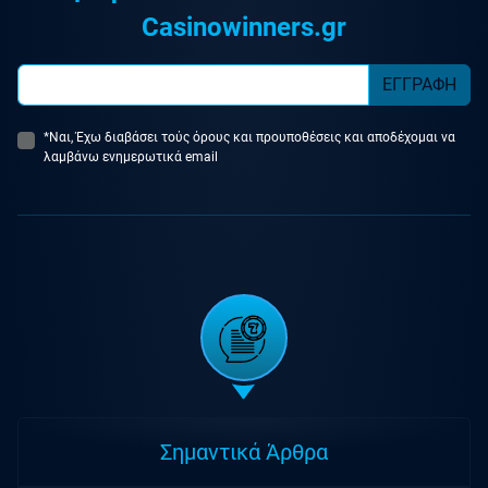
Casinowinners.gr
ΕΓΓΡΑΦΗ
*Ναι, Έχω διαβάσει τούς όρους και προυποθέσεις και αποδέχομαι να
λαμβάνω ενημερωτικά email
Σημαντικά Άρθρα