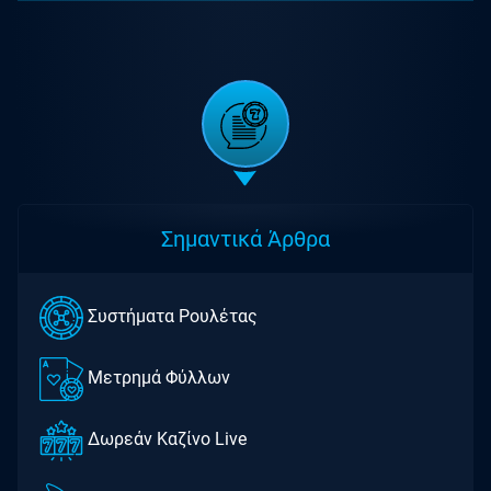
Σημαντικά Άρθρα
Συστήματα Ρουλέτας
Μετρημά Φύλλων
Δωρεάν Καζίνο Live