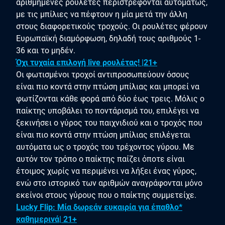
αριθμημένες ρουλέτες περιστρέφονται αυτομάτως,
με τις μπίλιες να πέφτουν η μία μετά την άλλη
στους διαφορετικούς τροχούς. Οι ρουλέτες φέρουν
Ευρωπαϊκή διαμόρφωση, δηλαδή τους αριθμούς 1-
36 και το μηδέν.
Όχι τυχαία επιλογή live ρουλέτας! |21+
Οι φωτισμένοι τροχοί αντιπροσωπεύουν όσους
είναι πιο κοντά στην πτώση μπίλιας και μπορεί να
φωτίζονται κάθε φορά από δύο έως τρεις. Μόλις ο
παίκτης υποβάλει το ποντάρισμά του, επιλέγει να
ξεκινήσει ο γύρος του παιχνιδιού και ο τροχός που
είναι πιο κοντά στην πτώση μπίλιας επιλέγεται
αυτόματα ως ο τροχός του τρέχοντος γύρου. Με
αυτόν τον τρόπο ο παίκτης παίζει όποτε είναι
έτοιμος χωρίς να περιμένει να λήξει ένας γύρος,
ενώ στο ιστορικό των αριθμών αναγράφονται μόνο
εκείνοι στους γύρους που ο παίκτης συμμετείχε.
Lucky Flip: Μία δωρεάν ευκαιρία για έπαθλο*
καθημερινά|
21+