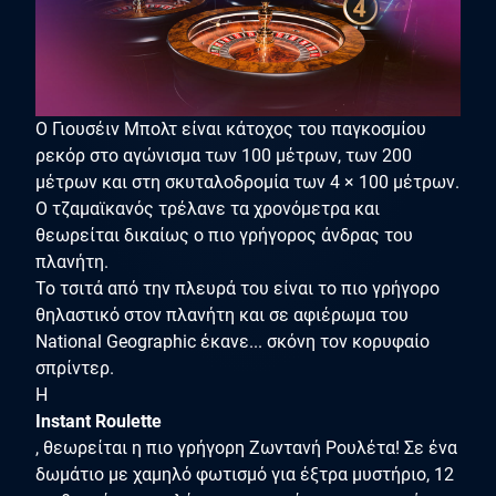
Ο Γιουσέιν Μπολτ είναι κάτοχος του παγκοσμίου
ρεκόρ στο αγώνισμα των 100 μέτρων, των 200
μέτρων και στη σκυταλοδρομία των 4 × 100 μέτρων.
Ο τζαμαϊκανός τρέλανε τα χρονόμετρα και
θεωρείται δικαίως ο πιο γρήγορος άνδρας του
πλανήτη.
Το τσιτά από την πλευρά του είναι το πιο γρήγορο
θηλαστικό στον πλανήτη και σε αφιέρωμα του
National Geographic έκανε... σκόνη τον κορυφαίο
σπρίντερ.
Η
Instant Roulette
, θεωρείται η πιο γρήγορη Ζωντανή Ρουλέτα! Σε ένα
δωμάτιο με χαμηλό φωτισμό για έξτρα μυστήριο, 12