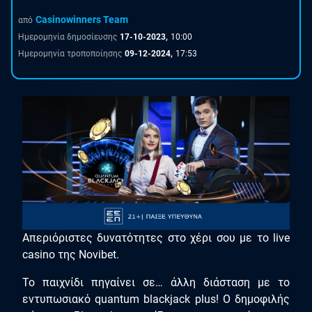
Casinowinners Team
από
Ημερομηνία δημοσίευσης
17-10-2023,
10:00
Ημερομηνία τροποποίησης
09-12-2024,
17:53
Απεριόριστες δυνατότητες στο χέρι σου με το live
casino της Novibet.
Το παιχνίδι πηγαίνει σε… άλλη διάσταση με το
εντυπωσιακό quantum blackjack plus! Ο δημοφιλής