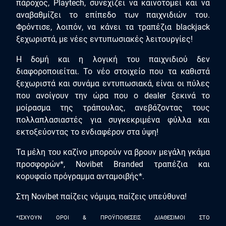
πάροχος, Playtech, συνεχίζει να καινοτομεί και να
αναβαθμίζει το επίπεδο των παιχνιδιών του.
Φρόντισε, λοιπόν, να κάνει τα τραπέζια blackjack
ξεχωριστά, με νέες εντυπωσιακές λειτουργίες!
Η δομή και η λογική του παιχνιδιού δεν
διαφοροποιείται. Το νέο στοιχείο που τα καθιστά
ξεχωριστά και συνάμα εντυπωσιακά, είναι οι πύλες
που ανοίγουν την ώρα που ο dealer ξεκινά το
μοίρασμα της τράπουλας, ανεβάζοντας τους
πολλαπλασιαστές για συγκεκριμένα φύλλα και
εκτοξεύοντας το ενδιαφέρον στα ύψη!
Τα μέλη του καζίνο μπορούν να βρουν μεγάλη γκάμα
προσφορών*, Novibet Branded τραπέζια και
κορυφαίο πρόγραμμα ανταμοιβής*.
Στη Novibet παίζεις νόμιμα, παίζεις υπεύθυνα!
*ΙΣΧΥΟΥΝ ΟΡΟΙ & ΠΡΟΫΠΟΘΕΣΕΙΣ ΔΙΑΘΕΣΙΜΟΙ ΣΤΟ