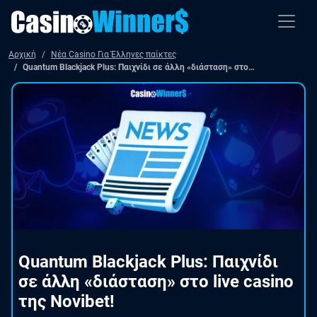
Αρχική
Νέα Casino Για Έλληνες παίκτες
Quantum Blackjack Plus: Παιχνίδι σε άλλη «διάσταση» στο live casino της Novibet!
Quantum Blackjack Plus: Παιχνίδι
σε άλλη «διάσταση» στο live casino
της Novibet!