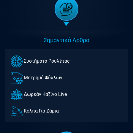
Σημαντικά Άρθρα
Συστήματα Ρουλέτας
Μετρημά Φύλλων
Δωρεάν Καζίνο Live
Kόλπα Για Ζάρια