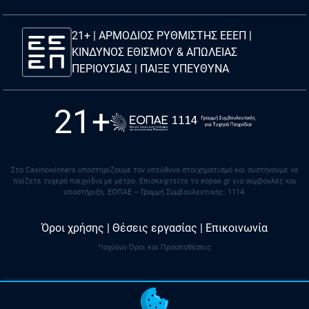
21+ | ΑΡΜΟΔΙΟΣ ΡΥΘΜΙΣΤΗΣ ΕΕΕΠ |
ΚΙΝΔΥΝΟΣ ΕΘΙΣΜΟΥ & ΑΠΩΛΕΙΑΣ
ΠΕΡΙΟΥΣΙΑΣ |
ΠΑΙΞΕ ΥΠΕΥΘΥΝΑ
21+
Στο Casinowinners υποστηρίζουμε τον υπεύθυνο στοιχηματισμό και συστήνουμε να
παίζετε τυχερά παιχνίδια με μέτρο. Eπισκεφτείτε το eopae.gr για συμβουλές και
υποστήριξη. ΕΟΠΑΕ – Γραμμή Συμβουλευτικής: 1114.
Όροι χρήσης
|
Θέσεις εργασίας
|
Επικοινωνία
*Ισχύουν Όροι και Προϋποθέσεις
Σχεδιασμός ιστοτόπου:
Digital Winners