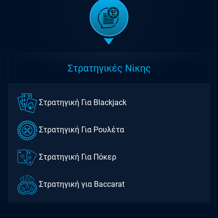
Στρατηγικές Νίκης
Στρατηγική Για Blackjack
Στρατηγική Για Ρουλέτα
Στρατηγική Για Πόκερ
Στρατηγική για Baccarat