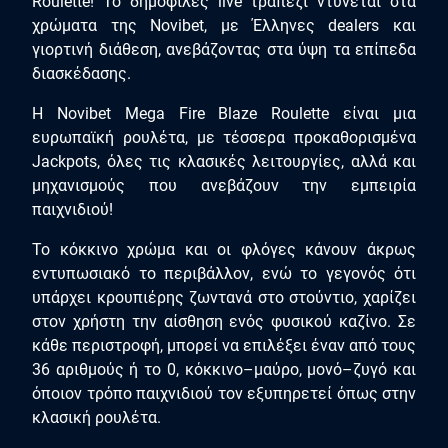
Roulette! Το δημοφιλές live τραπέζι ντύνεται στα
χρώματα της Novibet, με Έλληνες dealers και
γιορτινή διάθεση, ανεβάζοντας στα ύψη τα επίπεδα
διασκέδασης.
Η Novibet Mega Fire Blaze Roulette είναι μια
ευρωπαϊκή ρουλέτα, με τέσσερα προκαθορισμένα
Jackpots, όλες τις κλασικές λειτουργίες, αλλά και
μηχανισμούς που ανεβάζουν την εμπειρία
παιχνιδιού!
Το κόκκινο χρώμα και οι φλόγες κάνουν άκρως
εντυπωσιακό το περιβάλλον, ενώ το γεγονός ότι
υπάρχει κρουπιέρης ζωντανά στο στούντιο, χαρίζει
στον χρήστη την αίσθηση ενός φυσικού καζίνο. Σε
κάθε περιστροφή, μπορεί να επιλέξει έναν από τους
36 αριθμούς ή το 0, κόκκινο–μαύρο, μονό–ζυγό και
όποιον τρόπο παιχνιδιού τον εξυπηρετεί όπως στην
κλασική ρουλέτα.