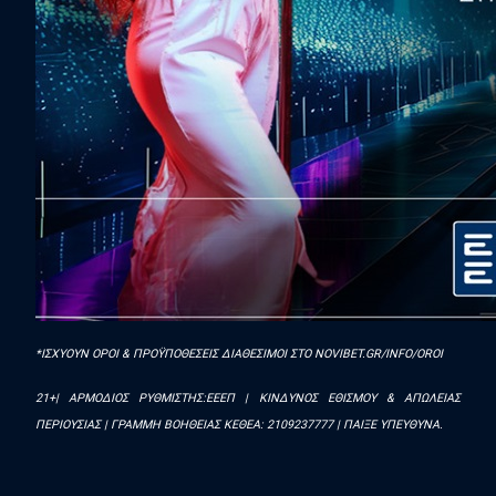
*ΙΣΧΥΟΥΝ ΟΡΟΙ & ΠΡΟΫΠΟΘΕΣΕΙΣ ΔΙΑΘΕΣΙΜΟΙ ΣΤΟ NOVIBET.GR/INFO/OROI
21+| ΑΡΜΟΔΙΟΣ ΡΥΘΜΙΣΤΗΣ:ΕΕΕΠ | ΚΙΝΔΥΝΟΣ ΕΘΙΣΜΟΥ & ΑΠΩΛΕΙΑΣ
ΠΕΡΙΟΥΣΙΑΣ | ΓΡΑΜΜΗ ΒΟΗΘΕΙΑΣ ΚΕΘΕΑ: 2109237777 | ΠΑΙΞΕ ΥΠΕΥΘΥΝΑ.