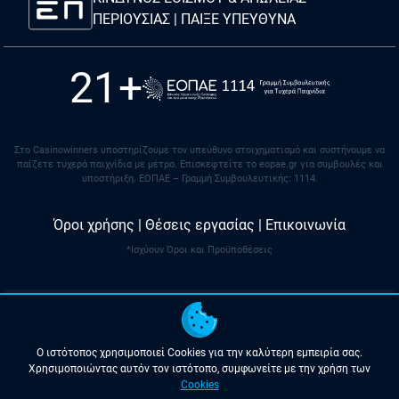
ΠΕΡΙΟΥΣΙΑΣ |
ΠΑΙΞΕ ΥΠΕΥΘΥΝΑ
21+
Στο Casinowinners υποστηρίζουμε τον υπεύθυνο στοιχηματισμό και συστήνουμε να
παίζετε τυχερά παιχνίδια με μέτρο. Eπισκεφτείτε το eopae.gr για συμβουλές και
υποστήριξη. ΕΟΠΑΕ – Γραμμή Συμβουλευτικής: 1114.
Όροι χρήσης
|
Θέσεις εργασίας
|
Επικοινωνία
*Ισχύουν Όροι και Προϋποθέσεις
Σχεδιασμός ιστοτόπου:
Digital Winners
Ανάπτυξη & Φιλοξενία Ιστοτόπου:
Digital Winners
Ο ιστότοπος χρησιμοποιεί Cookies για την καλύτερη εμπειρία σας.
2019 - 2026 © Copyright
casinowinners.gr
Χρησιμοποιώντας αυτόν τον ιστότοπο, συμφωνείτε με την χρήση των
Cookies