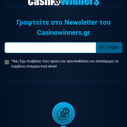
Γραφτείτε στο Newsletter του
Casinowinners.gr
ΕΓΓΡΑΦΗ
*Ναι, Έχω διαβάσει τούς όρους και προυποθέσεις και αποδέχομαι να
λαμβάνω ενημερωτικά email