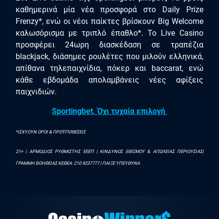
καθημερινά μία νέα προσφορά στο Daily Prize
Frenzy*, ενώ οι νέοι παίκτες βρίσκουν Big Welcome
καλωσόρισμα με τριπλό έπαθλο*. Το Live Casino
προσφέρει 24ωρη διασκέδαση σε τραπέζια
blackjack, διάσημες ρουλέτες που μιλούν ελληνικά,
απίθανα τηλεπαιχνίδια, πόκερ και baccarat, ενώ
κάθε εβδομάδα απολαμβάνεις νέες αφίξεις
παιχνιδιών.
Sportingbet
. Όχι τυχαία επιλογή
*ΙΣΧΥΟΥΝ ΟΡΟΙ & ΠΡΟΫΠΟΘΕΣΕΙΣ
21+ | ΑΡΜΟΔΙΟΣ ΡΥΘΜΙΣΤΗΣ ΕΕΕΠ | ΚΙΝΔΥΝΟΣ ΕΘΙΣΜΟΥ & ΑΠΩΛΕΙΑΣ ΠΕΡΙΟΥΣΙΑΣ|
ΓΡΑΜΜΗ ΒΟΗΘΕΙΑΣ ΚΕΘΕΑ: 210 9237777 | ΠΑΙΞΕ ΥΠΕΥΘΥΝΑ