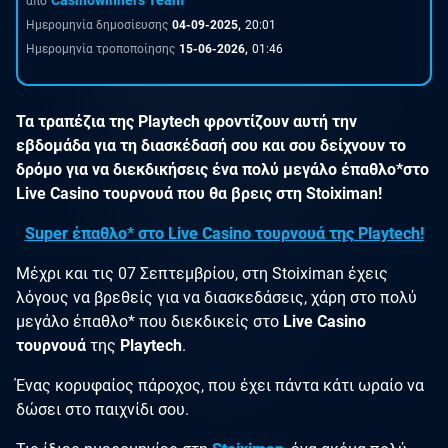
Casinowinners Team
από
Ημερομηνία δημοσίευσης
04-09-2025,
20:01
Ημερομηνία τροποποίησης
15-06-2026,
01:46
Τα τραπέζια της Playtech φροντίζουν αυτή την
εβδομάδα για τη διασκέδασή σου και σου δείχνουν το
δρόμο για να διεκδικήσεις ένα πολύ μεγάλο έπαθλο*στο
Live Casino τουρνουά που θα βρεις στη Stoiximan!
Super έπαθλο* στο Live Casino τουρνουά της Playtech!
Μέχρι και τις 07 Σεπτεμβρίου, στη Stoiximan έχεις
λόγους να βρεθείς για να διασκεδάσεις, χάρη στο πολύ
μεγάλο έπαθλο* που διεκδικείς στο
Live Casino
τουρνουά
της
Playtech
.
Ένας κορυφαίος πάροχος, που έχει πάντα κάτι ωραίο να
δώσει στο παιχνίδι σου.