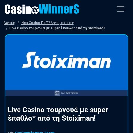
Αρχική
Νέα Casino Για Έλληνες παίκτες
Live Casino τουρνουά με super έπαθλο* από τη Stoiximan!
Live Casino τουρνουά με super
έπαθλο* από τη Stoiximan!