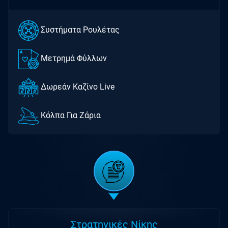
Συστήματα Ρουλέτας
Μετρημά Φύλλων
Δωρεάν Καζίνο Live
Kόλπα Για Ζάρια
Στρατηγικές Νίκης