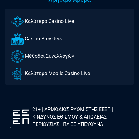
Καλύτερα Casino Live
Casino Providers
Μέθοδοι Συναλλαγών
Καλύτερα Mobile Casino Live
21+ | ΑΡΜΟΔΙΟΣ ΡΥΘΜΙΣΤΗΣ ΕΕΕΠ |
ΚΙΝΔΥΝΟΣ ΕΘΙΣΜΟΥ & ΑΠΩΛΕΙΑΣ
ΠΕΡΙΟΥΣΙΑΣ |
ΠΑΙΞΕ ΥΠΕΥΘΥΝΑ