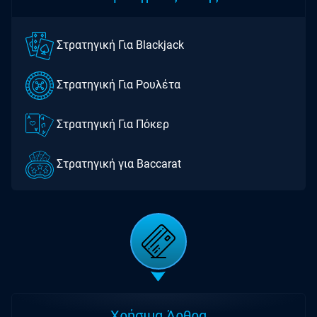
Στρατηγική Για Blackjack
Στρατηγική Για Ρουλέτα
Στρατηγική Για Πόκερ
Στρατηγική για Baccarat
Χρήσιμα Άρθρα