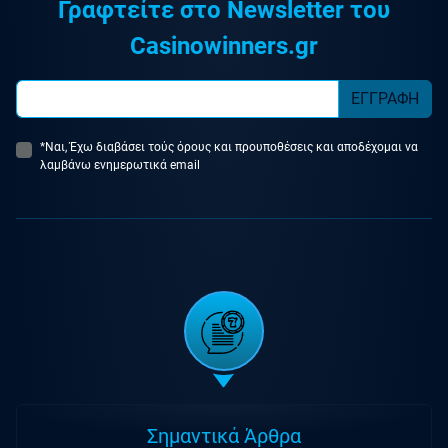
Γραφτείτε στο Newsletter του
Casinowinners.gr
ΕΓΓΡΑΦΗ
*Ναι, Έχω διαβάσει τούς όρους και προυποθέσεις και αποδέχομαι να
λαμβάνω ενημερωτικά email
Σημαντικά Άρθρα