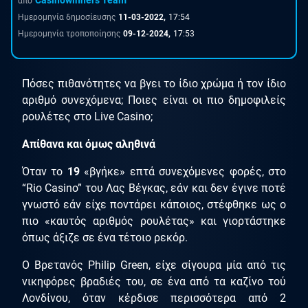
Casinowinners Team
από
Ημερομηνία δημοσίευσης
11-03-2022,
17:54
Ημερομηνία τροποποίησης
09-12-2024,
17:53
Πόσες πιθανότητες να βγει το ίδιο χρώμα ή τον ίδιο
αριθμό συνεχόμενα; Ποιες είναι οι πιο δημοφιλείς
ρουλέτες στο Live Casino;
Απίθανα και όμως αληθινά
Όταν το
19
«βγήκε» επτά συνεχόμενες φορές, στο
“Rio Casino” του Λας Βέγκας, εάν και δεν έγινε ποτέ
γνωστό εάν είχε ποντάρει κάποιος, στέφθηκε ως ο
πιο «καυτός αριθμός ρουλέτας» και γιορτάστηκε
όπως άξιζε σε ένα τέτοιο ρεκόρ.
Ο Βρετανός Philip Green, είχε σίγουρα μία από τις
νικηφόρες βραδιές του, σε ένα από τα καζίνο τού
Λονδίνου, όταν κέρδισε περισσότερα από 2