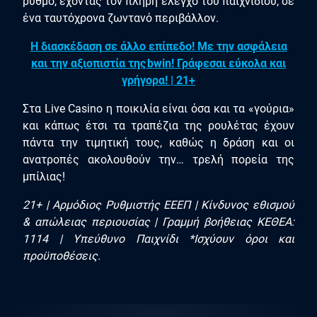
ρυθμό, έχοντας τον πλήρη έλεγχο του παιχνιδιού, σε
ένα ταυτόχρονα ζωντανό περιβάλλον.
Η διασκέδαση σε άλλο επίπεδο! Με την ασφάλεια
και την αξιοπιστία της bwin! Γράφεσαι εύκολα και
γρήγορα! |
21+
Στα Live Casino η ποικιλία είναι όσα και τα «γούρια»
και κάπως έτσι τα τραπέζια της ρουλέτας έχουν
πάντα την τιμητική τους, καθώς η δράση και οι
ανατροπές ακολουθούν την… τρελή πορεία της
μπίλιας!
21+ | Αρμόδιος Ρυθμιστής ΕΕΕΠ | Κίνδυνος εθισμού
& απώλειας περιουσίας | Γραμμή βοήθειας ΚΕΘΕΑ:
1114 | Υπεύθυνο Παιχνίδι *Ισχύουν όροι και
προϋποθέσεις.