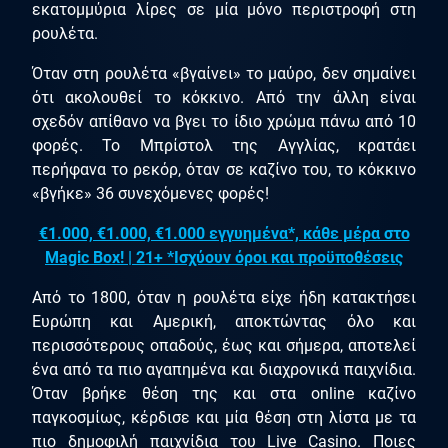
εκατομμύρια λίρες σε μία μόνο περιστροφή στη
ρουλέτα.
Όταν στη ρουλέτα «βγαίνει» το μαύρο, δεν σημαίνει
ότι ακολουθεί το κόκκινο. Από την άλλη είναι
σχεδόν απίθανο να βγει το ίδιο χρώμα πάνω από 10
φορές. Το Μπρίστολ της Αγγλίας, κρατάει
περήφανα το ρεκόρ, όταν σε καζίνο του, το κόκκινο
«βγήκε» 36 συνεχόμενες φορές!
€1.000, €1.000, €1.000 εγγυημένα*, κάθε μέρα στο
Magic Box! |
21+ *Ισχύουν όροι και προϋποθέσεις
Από το 1800, όταν η ρουλέτα είχε ήδη κατακτήσει
Ευρώπη και Αμερική, αποκτώντας όλο και
περισσότερους οπαδούς, έως και σήμερα, αποτελεί
ένα από τα πιο αγαπημένα και διαχρονικά παιχνίδια.
Όταν βρήκε θέση της και στα online καζίνο
παγκοσμίως, κέρδισε και μία θέση στη λίστα με τα
πιο δημοφιλή παιχνίδια του Live Casino. Ποιες