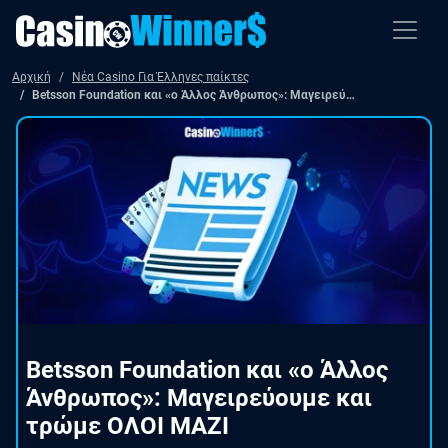
Αρχική
Νέα Casino Για Έλληνες παίκτες
Betsson Foundation και «ο Άλλος Άνθρωπος»: Μαγειρεύουμε και τρώμε ΟΛΟΙ ΜΑΖΙ
Betsson Foundation και «ο Άλλος
Άνθρωπος»: Μαγειρεύουμε και
τρώμε ΟΛΟΙ ΜΑΖΙ