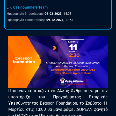
Casinowinners Team
από
Ημερομηνία δημοσίευσης
09-03-2023,
14:03
Ημερομηνία τροποποίησης
09-12-2024,
17:53
Η κοινωνική κουζίνα «ο Άλλος Άνθρωπος» με την
υποστήριξη του Προγράμματος Εταιρικής
Υπευθυνότητας Betsson Foundation, το Σάββατο 11
Μαρτίου στις 13:00 θα μαγειρέψει ΔΩΡΕΑΝ φαγητό
για ΟΛΟΥΣ στην Πλατεία Αριστοτέλους.