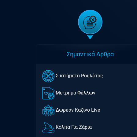
Σημαντικά Άρθρα
Συστήματα Ρουλέτας
Μετρημά Φύλλων
Δωρεάν Καζίνο Live
Kόλπα Για Ζάρια