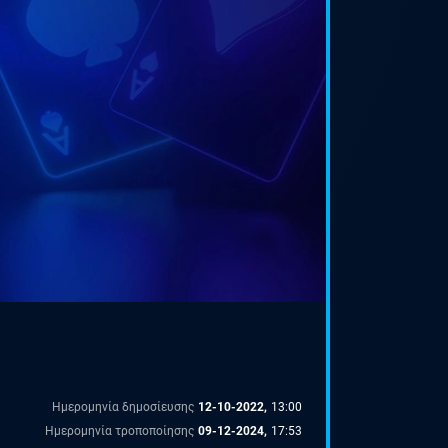
Ημερομηνία δημοσίευσης
12-10-2022,
13:00
Ημερομηνία τροποποίησης
09-12-2024,
17:53