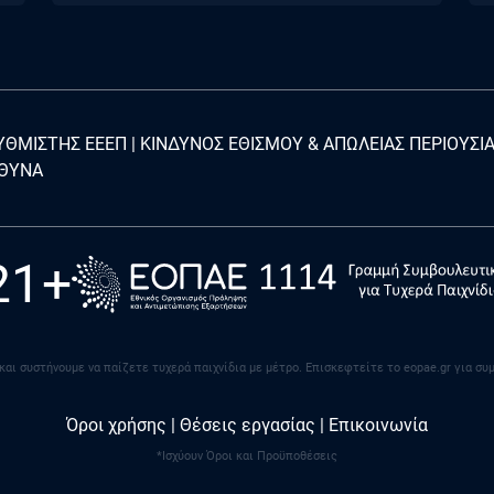
ΥΘΜΙΣΤΗΣ ΕΕΕΠ | ΚΙΝΔΥΝΟΣ ΕΘΙΣΜΟΥ & ΑΠΩΛΕΙΑΣ ΠΕΡΙΟΥΣΙΑ
ΥΘΥΝΑ
21+
αι συστήνουμε να παίζετε τυχερά παιχνίδια με μέτρο. Eπισκεφτείτε το eopae.gr για σ
Όροι χρήσης
|
Θέσεις εργασίας
|
Επικοινωνία
*Ισχύουν Όροι και Προϋποθέσεις