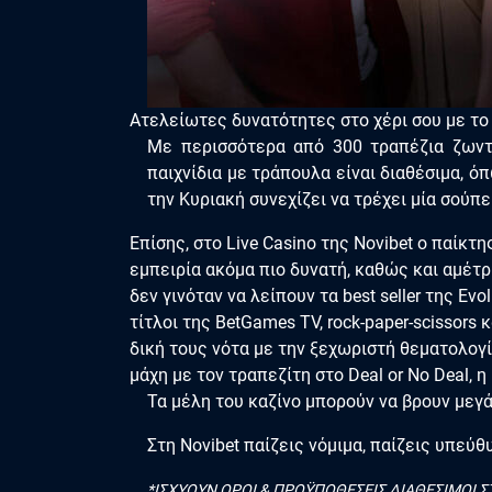
Ατελείωτες δυνατότητες στο χέρι σου με το l
Με περισσότερα από 300 τραπέζια ζωντα
παιχνίδια με τράπουλα είναι διαθέσιμα, ό
την Κυριακή συνεχίζει να τρέχει μία σού
Επίσης, στο Live Casino της Novibet ο παίκ
εμπειρία ακόμα πιο δυνατή, καθώς και αμέτρη
δεν γινόταν να λείπουν τα best seller της Evo
τίτλοι της BetGames TV, rock-paper-scissors 
δική τους νότα με την ξεχωριστή θεματολογία
μάχη με τον τραπεζίτη στο Deal or No Deal, 
Τα μέλη του καζίνο μπορούν να βρουν μεγ
Στη Novibet παίζεις νόμιμα, παίζεις υπεύθ
*ΙΣΧΥΟΥΝ ΟΡΟΙ & ΠΡΟΫΠΟΘΕΣΕΙΣ ΔΙΑΘΕΣΙΜΟΙ Σ