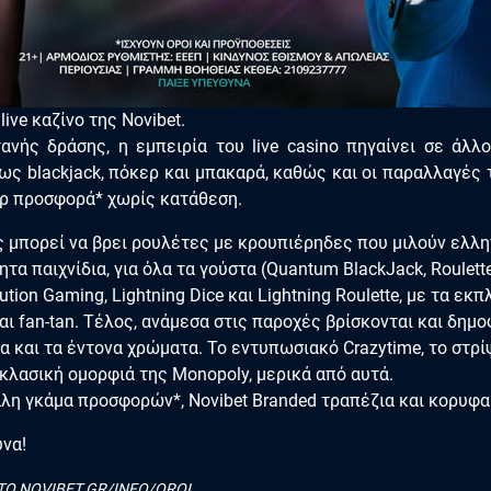
ive καζίνο της Novibet.
νής δράσης, η εμπειρία του live casino πηγαίνει σε άλλο
πως blackjack, πόκερ και μπακαρά, καθώς και οι παραλλαγές 
περ προσφορά* χωρίς κατάθεση.
της μπορεί να βρει ρουλέτες με κρουπιέρηδες που μιλούν ελλη
τα παιχνίδια, για όλα τα γούστα (Quantum BlackJack, Roulett
lution Gaming, Lightning Dice και Lightning Roulette, με τα ε
και fan-tan. Τέλος, ανάμεσα στις παροχές βρίσκονται και δημ
 και τα έντονα χρώματα. To εντυπωσιακό Crazytime, το στρίψι
η κλασική ομορφιά της Monopoly, μερικά από αυτά.
άλη γκάμα προσφορών*, Novibet Branded τραπέζια και κορυφα
υνα!
ΤΟ NOVIBET.GR/INFO/OROI