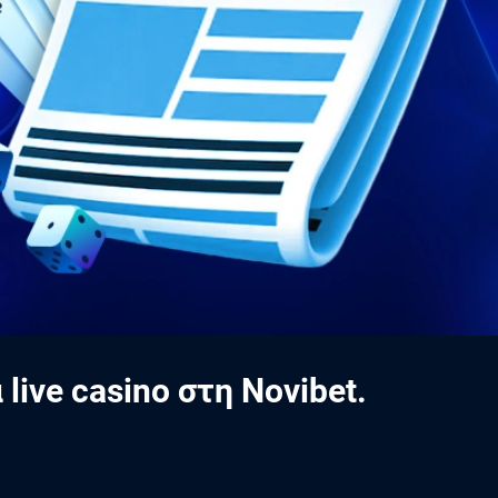
ive casino στη Novibet.