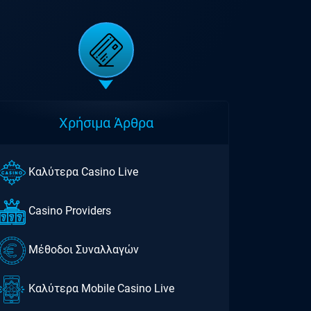
Χρήσιμα Άρθρα
Καλύτερα Casino Live
Casino Providers
Μέθοδοι Συναλλαγών
Καλύτερα Mobile Casino Live