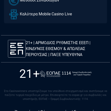
Μέθοδοι Συναλλαγών
Καλύτερα Mobile Casino Live
21+ | ΑΡΜΟΔΙΟΣ ΡΥΘΜΙΣΤΗΣ ΕΕΕΠ |
ΚΙΝΔΥΝΟΣ ΕΘΙΣΜΟΥ & ΑΠΩΛΕΙΑΣ
ΠΕΡΙΟΥΣΙΑΣ |
ΠΑΙΞΕ ΥΠΕΥΘΥΝΑ
21+
Στο Casinowinners υποστηρίζουμε τον υπεύθυνο στοιχηματισμό και συστήνουμε να
παίζετε τυχερά παιχνίδια με μέτρο. Eπισκεφτείτε το eopae.gr για συμβουλές και
υποστήριξη. ΕΟΠΑΕ – Γραμμή Συμβουλευτικής: 1114.