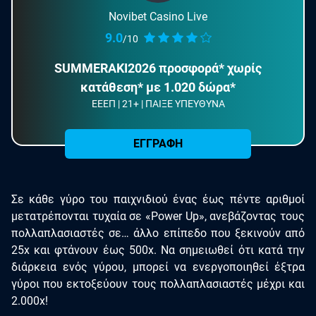
Novibet Casino Live
9.0
/10
SUMMERAKI2026 προσφορά* χωρίς
κατάθεση* με 1.020 δώρα*
ΕΕΕΠ | 21+ | ΠΑΙΞΕ ΥΠΕΥΘΥΝΑ
ΕΓΓΡΑΦΗ
Σε κάθε γύρο του παιχνιδιού ένας έως πέντε αριθμοί
μετατρέπονται τυχαία σε «Power Up», ανεβάζοντας τους
πολλαπλασιαστές σε… άλλο επίπεδο που ξεκινούν από
25x και φτάνουν έως 500x. Να σημειωθεί ότι κατά την
διάρκεια ενός γύρου, μπορεί να ενεργοποιηθεί έξτρα
γύροι που εκτοξεύουν τους πολλαπλασιαστές μέχρι και
2.000x!