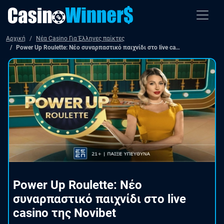
Αρχική
Νέα Casino Για Έλληνες παίκτες
Power Up Roulette: Νέο συναρπαστικό παιχνίδι στο live casino της Novibet
Power Up Roulette: Νέο
συναρπαστικό παιχνίδι στο live
casino της Novibet